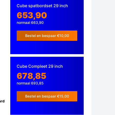
Cube spatbordset 29 inch
653,90
normaal 663,90
Bestel en bespaar €10,00
Cube Compleet 29 inch
678,85
normaal 693,85
Bestel en bespaar €15,00
ard