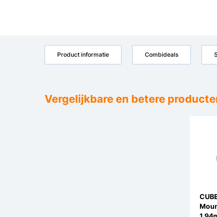
Product informatie
Combideals
S
Vergelijkbare en betere producte
CUBE
Moun
1.94