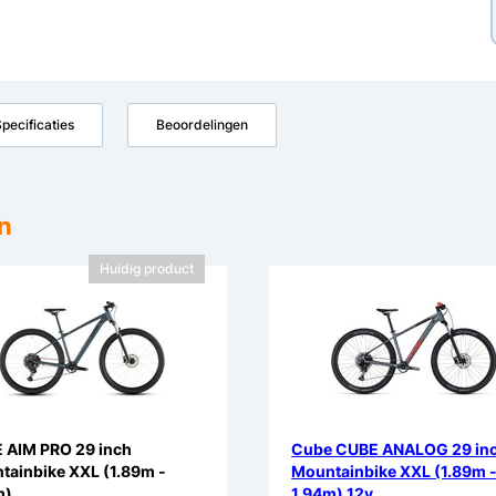
pecificaties
Beoordelingen
n
Huidig product
 AIM PRO 29 inch
Cube CUBE ANALOG 29 in
tainbike XXL (1.89m -
Mountainbike XXL (1.89m 
m)
1.94m) 12v