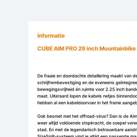
Informatie
CUBE AIM PRO 29 inch Mountainbike 
De fraaie en doordachte detaillering maakt van d
schrijfrembevestiging en de eveneens geïntegr
bewegingsvrijheid én ruimte voor 2.25 inch banden
maat. Uiteraard lopen de kabels netjes binnendoor
hebben al een kabeldoorvoer in het frame aangeb
Ook besmet met het offroad-virus? Dan is de Aim
weer altijd voldoende stopkracht, de soepel veren
stad. En met de legendarisch betrouwbare aandrijf
SizeSplit-systeem vind je altijd een passende ma