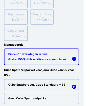
SlateBlack
FlashYellow
Fireorange /
SmarardGrey
Black
/ Prism
Grey / Flash
Yellow
Montageoptie
Binnen 10 werkdagen in huis
Gratis 100% rijklaar. Klik voor meer info -->
i
Cube Spatbordpakket voor jouw Cube van 95 voor
65,-
Cube Spatbordset, Cube Standaard + 65,-
Geen Cube Spartbordpakket