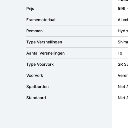
Prijs
599,
Framemateriaal
Alumi
Remmen
Hydra
Type Versnellingen
Shima
Aantal Versnellingen
10
Type Voorvork
SR S
Voorvork
Vere
Spatborden
Niet
Standaard
Niet