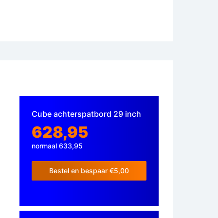
Cube achterspatbord 29 inch
628,95
normaal 633,95
Bestel en bespaar €5,00