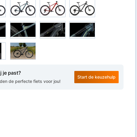
j je past?
Start de keuzehulp
en de perfecte fiets voor jou!