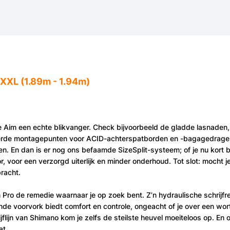
XXL (1.89m - 1.94m)
e Aim een echte blikvanger. Check bijvoorbeeld de gladde lasnaden,
eerde montagepunten voor ACID-achterspatborden en -bagagedrager
. En dan is er nog ons befaamde SizeSplit-systeem; of je nu kort be
, voor een verzorgd uiterlijk en minder onderhoud. Tot slot: mocht 
racht.
 Pro de remedie waarnaar je op zoek bent. Z’n hydraulische schrij
de voorvork biedt comfort en controle, ongeacht of je over een wortel
lijn van Shimano kom je zelfs de steilste heuvel moeiteloos op. En o
at.