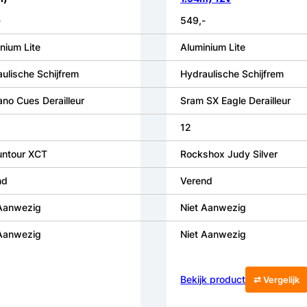
-
549,-
nium Lite
Aluminium Lite
ulische Schijfrem
Hydraulische Schijfrem
no Cues Derailleur
Sram SX Eagle Derailleur
12
untour XCT
Rockshox Judy Silver
nd
Verend
 Aanwezig
Niet Aanwezig
 Aanwezig
Niet Aanwezig
Bekijk product
⇄ Vergelijk