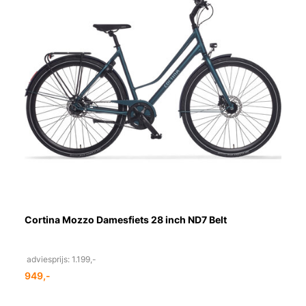
Cortina Mozzo Damesfiets 28 inch ND7 Belt
adviesprijs: 1.199,-
949,-