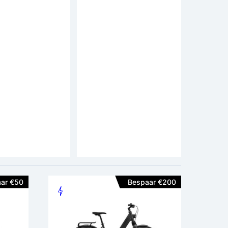
rgy C300
Altec Troja Elektrische
sche fiets 28
Transportfiets 7v
js: 1.699,-
adviesprijs: 1.749,-
-
1.649,-
Motor positie:
Achterwiel
Motor positie:
Midden
Accupositie:
Frame
Remmen:
Hydr. Schijfrem
Aandrijving:
Riem
Actieradius:
60-100 km
ar €50
Bespaar €200