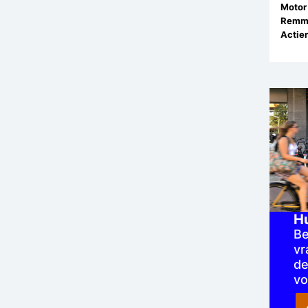
Motor 
Remm
Actier
H
Be
vr
de
vo