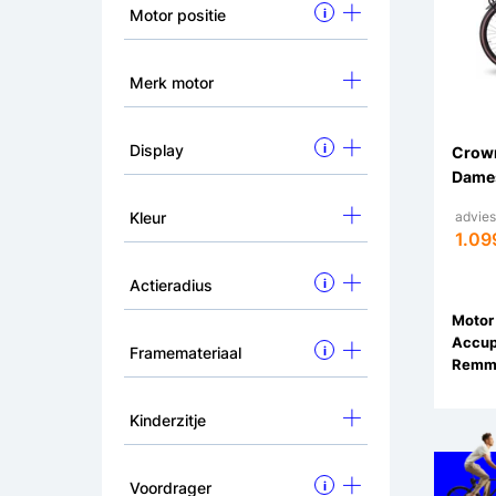
Motor positie
i
Merk motor
Display
i
Crown
Dames
Kleur
adviesp
1.09
Actieradius
i
Motor 
Accup
Framemateriaal
i
Remm
Kinderzitje
Voordrager
i