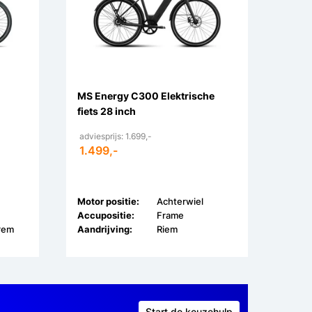
MS Energy C300 Elektrische
fiets 28 inch
adviesprijs: 1.699,-
1.499,-
Motor positie:
Achterwiel
Accupositie:
Frame
frem
Aandrijving:
Riem
Start de keuzehulp