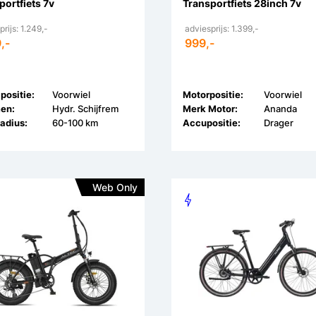
portfiets 7v
Transportfiets 28inch 7v
rijs: 1.249,-
adviesprijs: 1.399,-
,-
999,-
positie:
Voorwiel
Motorpositie:
Voorwiel
en:
Hydr. Schijfrem
Merk Motor:
Ananda
adius:
60-100 km
Accupositie:
Drager
Web Only