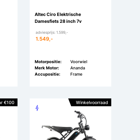
Altec Ciro Elektrische
Damesfiets 28 inch 7v
adviesprijs: 1.599,-
1.549,-
Motorpositie:
Voorwiel
Merk Motor:
Ananda
Accupositie:
Frame
r €100
Winkelvoorraad