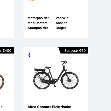
Motorpositie:
Voorwiel
Merk Motor:
Ananda
Accupositie:
Drager
r €400
Bespaar €50
he
Altec Cosmos Elektrische