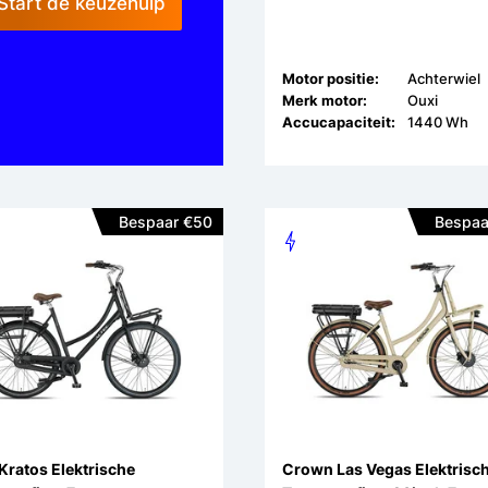
Start de keuzehulp
Motor positie:
Achterwiel
Merk motor:
Ouxi
Accucapaciteit:
1440 Wh
Bespaar €50
Bespaa
 Kratos Elektrische
Crown Las Vegas Elektrisc