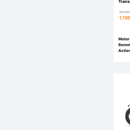
Trans
adviesp
1.199
Motor 
Remm
Actier