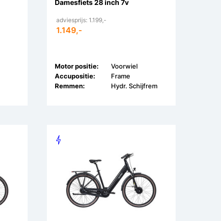
Damesfiets 28 inch 7v
adviesprijs: 1.199,-
1.149,-
Motor positie:
Voorwiel
Accupositie:
Frame
Remmen:
Hydr. Schijfrem