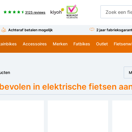
3125 reviews
Achteraf betalen mogelijk
2 jaar fabrieksgaran
ainbikes
Accessoires
Merken
Fatbikes
Outlet
Fietsenw
ucten
M
evolen in elektrische fietsen aa
Bespaar €100
Bespaar €50