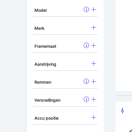
Model
i
Crown
Merk
Elekt
28 in
adviesp
1.09
Framemaat
i
Aandrijving
Remm
Remmen
i
Versnellingen
i
Accu positie