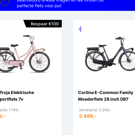
perfecte fiets voor jou!
Bespaar €100
Troja Elektrische
Cortina E-Common Family
portfiets 7v
Moederfiets 28 inch DB7
rijs: 1.749,-
adviesprijs: 3.249,-
9,-
2.499,-