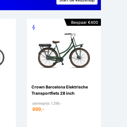
Bespaar €400
Crown Barcelona Elektrische
Transportfiets 28 inch
adviesprijs: 1.299,-
899,-