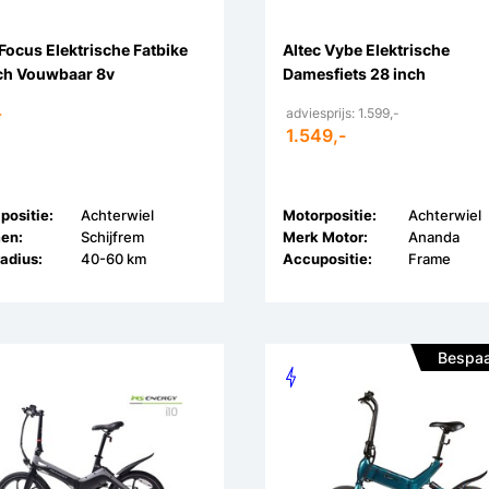
 Focus Elektrische Fatbike
Altec Vybe Elektrische
ch Vouwbaar 8v
Damesfiets 28 inch
-
adviesprijs: 1.599,-
1.549,-
positie:
Achterwiel
Motorpositie:
Achterwiel
en:
Schijfrem
Merk Motor:
Ananda
adius:
40-60 km
Accupositie:
Frame
Bespaa