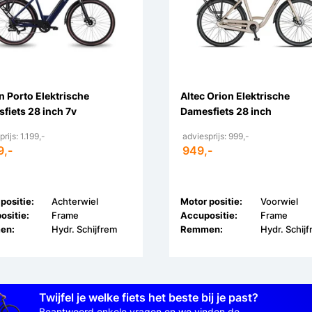
 Porto Elektrische
Altec Orion Elektrische
fiets 28 inch 7v
Damesfiets 28 inch
rijs: 1.199,-
adviesprijs: 999,-
9,-
949,-
positie:
Achterwiel
Motor positie:
Voorwiel
ositie:
Frame
Accupositie:
Frame
en:
Hydr. Schijfrem
Remmen:
Hydr. Schij
Twijfel je welke fiets het beste bij je past?
Beantwoord enkele vragen en we vinden de