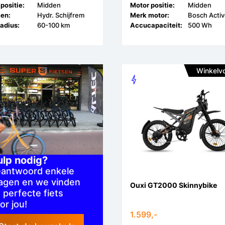
positie:
Midden
Motor positie:
Midden
en:
Hydr. Schijfrem
Merk motor:
adius:
60-100 km
Accucapaciteit:
500 Wh
Winkelv
ulp nodig?
antwoord enkele
agen en we vinden
Ouxi GT2000 Skinnybike
 perfecte fiets
or jou!
1.599,-