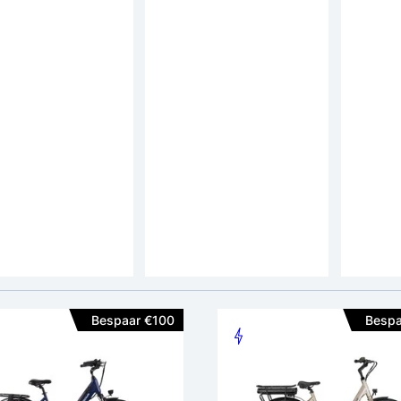
 Porto
Altec Orion Elektrische
MS Ene
rische Damesfiets
Damesfiets 28 inch
Elektri
ch 7v
inch
rijs: 1.199,-
adviesprijs: 999,-
adviespri
9,-
949,-
1.499,
Motor positie:
Achterwiel
Motor positie:
Voorwiel
Accupositie:
Frame
Accupositie:
Frame
en:
Hydr. Schijfrem
Remmen:
Hydr. Schijfrem
Bespaar €100
Bespa