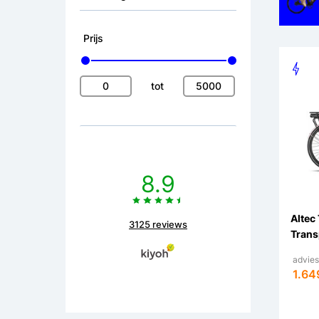
Prijs
tot
8.9
Altec 
3125 reviews
Trans
adviesp
1.64