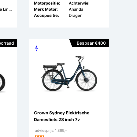
Motorpositie:
Achterwiel
Bosch Active Line Plus
Merk Motor:
Ananda
Accupositie:
Drager
oorraad
Bespaar €400
Crown Sydney Elektrische
Damesfiets 28 inch 7v
adviesprijs: 1.399,-
999,-