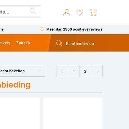
tie
Meer dan 2500 positieve reviews
inkels
Zakelijk
Klantenservice
eest bekeken
1
2
nbieding
Bespaar €200
Bespaar €100