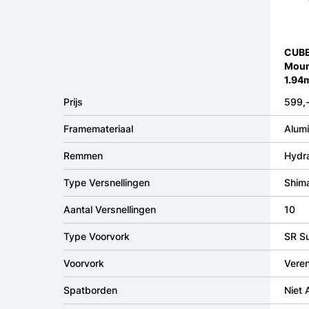
CUBE
Moun
1.94
Prijs
599,
Framemateriaal
Alumi
Remmen
Hydra
Type Versnellingen
Shima
Aantal Versnellingen
10
Type Voorvork
SR S
Voorvork
Vere
Spatborden
Niet