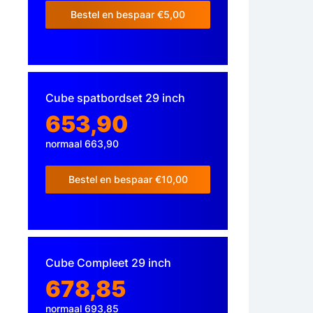
Bestel en bespaar €5,00
Cube spatbordset 29 inch
653,90
normaal 663,90
Bestel en bespaar €10,00
Cube Compleet 29 inch
678,85
normaal 693,85