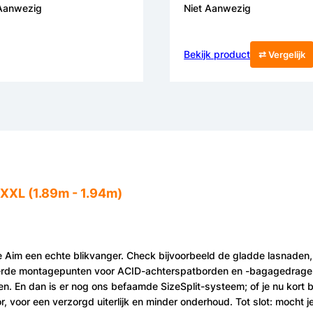
 Aanwezig
Niet Aanwezig
Bekijk product
⇄ Vergelijk
XXL (1.89m - 1.94m)
e Aim een echte blikvanger. Check bijvoorbeeld de gladde lasnaden,
eerde montagepunten voor ACID-achterspatborden en -bagagedrager
. En dan is er nog ons befaamde SizeSplit-systeem; of je nu kort be
, voor een verzorgd uiterlijk en minder onderhoud. Tot slot: mocht 