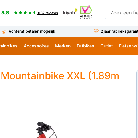
8.8
3132 reviews
Achteraf betalen mogelijk
2 jaar fabrieksgaran
ainbikes
Accessoires
Merken
Fatbikes
Outlet
Fietsenw
Mountainbike XXL (1.89m