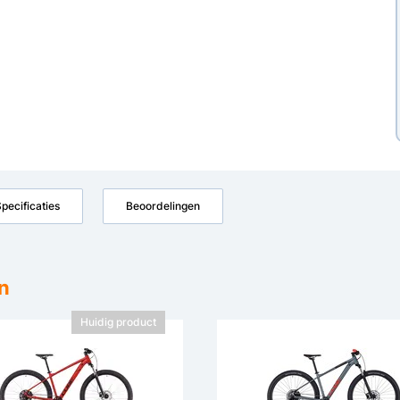
pecificaties
Beoordelingen
n
Huidig product