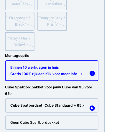
SlateBlack
FlashYellow
Fireorange /
SmarardGrey /
Black
Prism
Grey / Flash
Yellow
Montageoptie
Binnen 10 werkdagen in huis
Gratis 100% rijklaar. Klik voor meer info -->
i
Cube Spatbordpakket voor jouw Cube van 95 voor
65,-
Cube Spatbordset, Cube Standaard + 65,-
Geen Cube Spartbordpakket