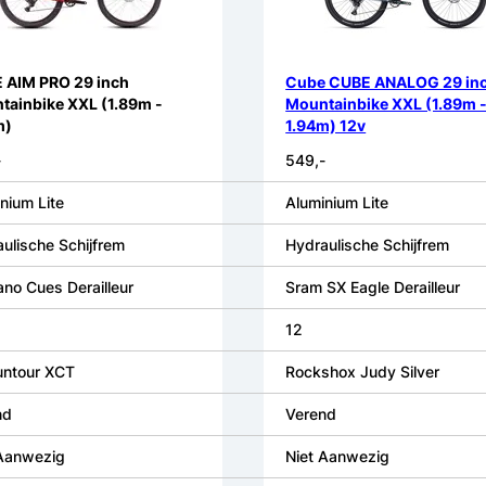
 AIM PRO 29 inch
Cube CUBE ANALOG 29 in
tainbike XXL (1.89m -
Mountainbike XXL (1.89m 
m)
1.94m) 12v
-
549,-
nium Lite
Aluminium Lite
ulische Schijfrem
Hydraulische Schijfrem
no Cues Derailleur
Sram SX Eagle Derailleur
12
untour XCT
Rockshox Judy Silver
nd
Verend
 Aanwezig
Niet Aanwezig