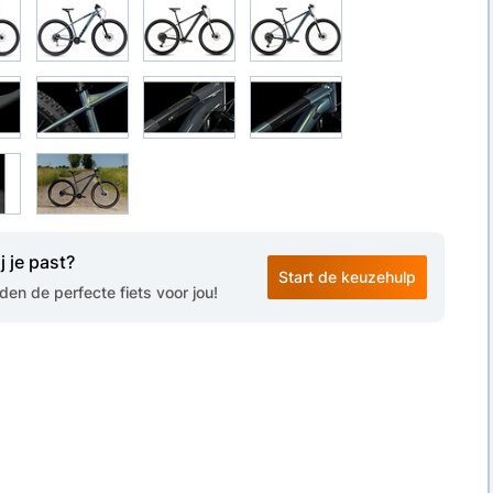
j je past?
Start de keuzehulp
en de perfecte fiets voor jou!