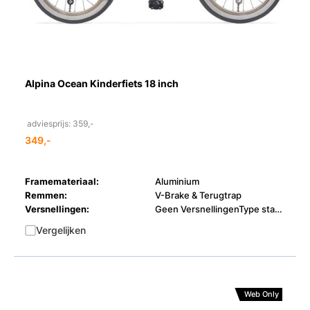
Alpina Ocean Kinderfiets 18 inch
adviesprijs: 359,-
349,-
Framemateriaal:
Aluminium
Remmen:
V-Brake & Terugtrap
Versnellingen:
Geen VersnellingenType standaard
Vergelijken
Web Only