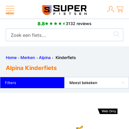
MENU
8.8
3132 reviews
8.8
itieve reviews
3132 re
Home
Merken
Alpina
Kinderfiets
Alpina Kinderfiets
Filters
Meest bekeken
Web Only