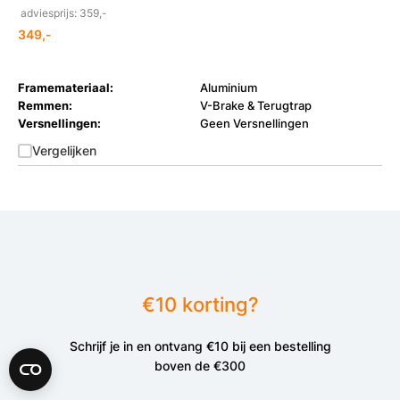
adviesprijs: 359,-
349,-
Framemateriaal:
Aluminium
Remmen:
V-Brake & Terugtrap
Versnellingen:
Geen Versnellingen
X
Vergelijken
Schrijf je in en ontvang €10 korting*,
exclusieve voordelen en superhandig tips!
Bed
J
€10 korting?
ogenb
INSCHRIJVEN
Schrijf je in en ontvang €10 bij een bestelling
*Op fietsen met een orderbedrag van min. €300.
boven de €300
*Op e-bikes met een orderbedrag van min. €1300.