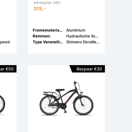
adviesprijs: 365,-
315,-
Framemateriaal:
Aluminium
Remmen:
Hydraulische Schijfrem
Speed
Type Versnellingen:
Shimano Derailleur
ar €50
Bespaar €30