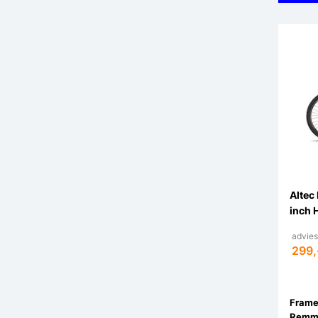
Altec
inch 
advies
299,
Remm