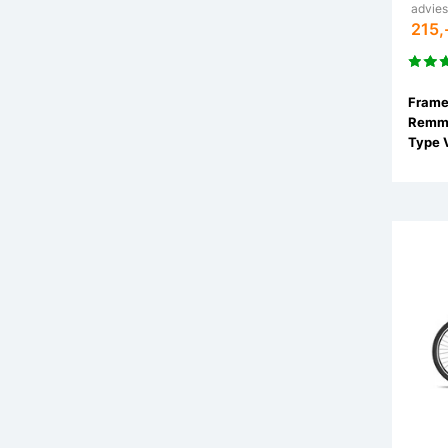
advies
215,
Remm