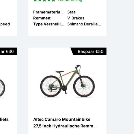
Framemateriaal:
Staal
Remmen:
V-Brakes
Speed
Type Versnellingen:
Shimano Derailleur
ar €30
Bespaar €50
fiets
Altec Camaro Mountainbike
27,5 inch Hydraulische Remmen
21v