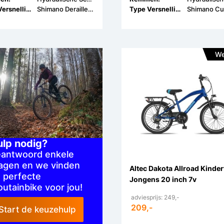
Type Versnellingen:
Shimano Derailleur
Type Versnellingen:
We
ulp nodig?
antwoord enkele
agen en we vinden
Altec Dakota Allroad Kinder
 perfecte
Jongens 20 inch 7v
utainbike voor jou!
adviesprijs: 249,-
209,-
Start de keuzehulp