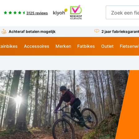
3125 reviews
Achteraf betalen mogelijk
2 jaar fabrieksgaran
ainbikes
Accessoires
Merken
Fatbikes
Outlet
Fietsenw