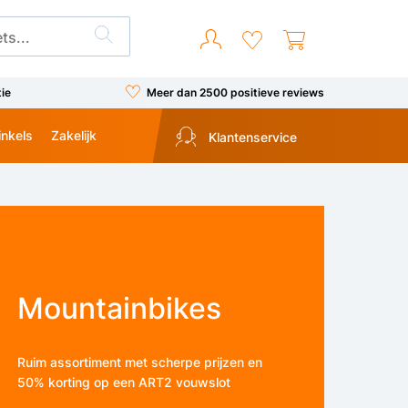
tie
Meer dan 2500 positieve reviews
inkels
Zakelijk
Klantenservice
Mountainbikes
Ruim assortiment met scherpe prijzen en
50% korting op een ART2 vouwslot