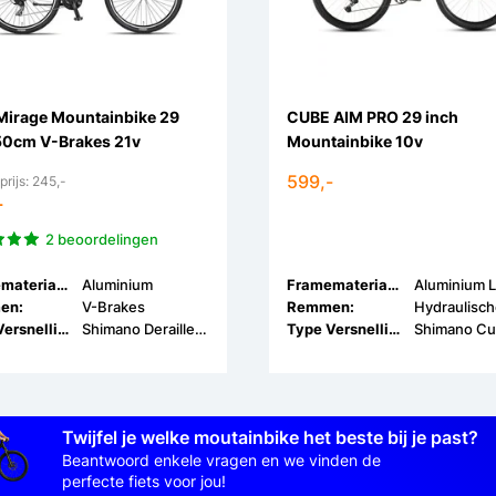
Mirage Mountainbike 29
CUBE AIM PRO 29 inch
50cm V-Brakes 21v
Mountainbike 10v
599,-
prijs: 245,-
-
2 beoordelingen
Framemateriaal:
Aluminium
Framemateriaal:
Aluminium L
en:
V-Brakes
Remmen:
Type Versnellingen:
Shimano Derailleur
Type Versnellingen:
Twijfel je welke moutainbike het beste bij je past?
Beantwoord enkele vragen en we vinden de
perfecte fiets voor jou!