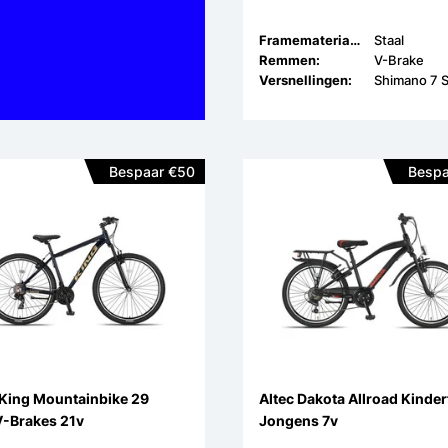
Framemateriaal:
Staal
Remmen:
V-Brake
Versnellingen:
Shimano 7 
Bespaar €50
Bespa
 King Mountainbike 29
Altec Dakota Allroad Kinder
V-Brakes 21v
Jongens 7v