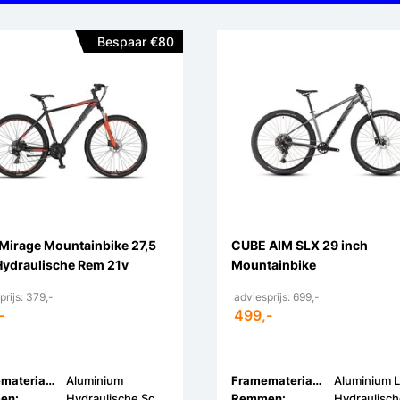
Bespaar €80
 Mirage Mountainbike 27,5
CUBE AIM SLX 29 inch
Hydraulische Rem 21v
Mountainbike
prijs: 379,-
adviesprijs: 699,-
-
499,-
Framemateriaal:
Aluminium
Framemateriaal:
Aluminium L
en:
Hydraulische Schijfrem
Remmen: