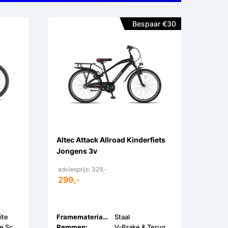
Bespaar €30
Altec Attack Allroad Kinderfiets
Jongens 3v
adviesprijs: 329,-
299,-
ite
Framemateriaal:
Staal
Hydraulische Schijfrem
Remmen:
V-Brake & Terugtrap