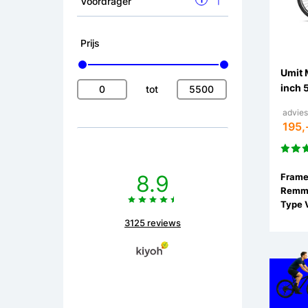
Voordrager
i
Prijs
Umit 
inch 
tot
advies
195,
8.9
Remm
3125 reviews