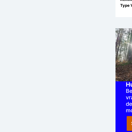
H
Be
vr
de
mo