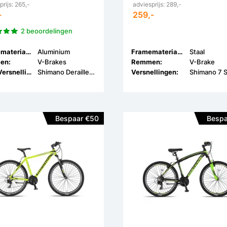
prijs: 265,-
adviesprijs: 289,-
-
259,-
2 beoordelingen
Framemateriaal:
Aluminium
Framemateriaal:
Staal
en:
V-Brakes
Remmen:
V-Brake
Type Versnellingen:
Shimano Derailleur
Versnellingen:
Shimano 7 
Bespaar €50
Bespa