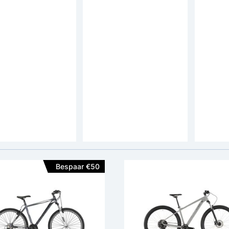
Mirage
CUBE AIM PRO 29 inch
Umit 4
ainbike 29 inch
Mountainbike 10v
Mounta
V-Brakes 21v
V-Brak
599,-
prijs: 245,-
adviespr
-
195,-
2
beoordelingen
Framemateriaal:
Aluminium
Framemateriaal:
Aluminium Lite
en:
V-Brakes
Remmen:
Hydraulische Schijfrem
Remme
Type Versnellingen:
Shimano Derailleur
Type Versnellingen:
Shimano Cues Derailleur
Bespaar €50