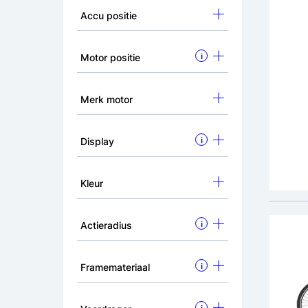
Accu positie
Umit 
Mount
Motor positie
i
50cm 
advies
195,
Merk motor
Display
i
Remm
Kleur
Actieradius
i
Framemateriaal
i