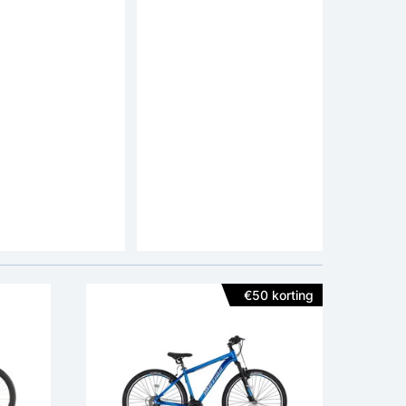
 Motion
Altec Mirage
inbike 29 inch
Mountainbike 27,5 inch
es 21v
Hydraulische Rem 21v
ijs: 245,-
adviesprijs: 379,-
299,-
19
beoordelingen
Framemateriaal:
Aluminium
Framemateriaal:
Aluminium
n:
V-Brakes
Remmen:
Hydraulische Schijfrem
Type Versnellingen:
Shimano Derailleur
Type Versnellingen:
Shimano Derailleur
€50 korting