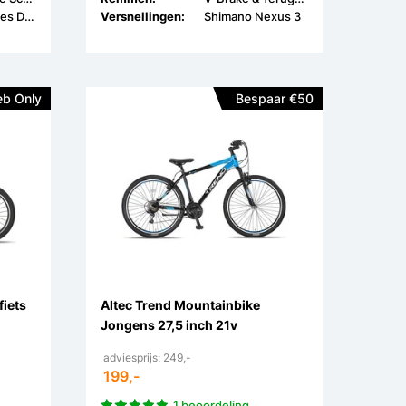
Shimano Cues Derailleur
Versnellingen:
Shimano Nexus 3
b Only
Bespaar €50
fiets
Altec Trend Mountainbike
Jongens 27,5 inch 21v
adviesprijs: 249,-
199,-
1 beoordeling