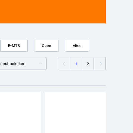
E-MTB
Cube
Altec
eest bekeken
1
2
€50 korting
Bespaar €80