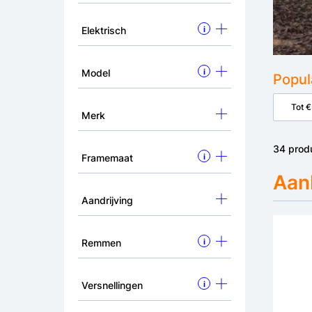
Elektrisch
i
Model
i
Popul
Tot 
Merk
34 prod
Framemaat
i
Aan
Aandrijving
Remmen
i
Versnellingen
i