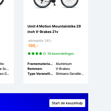
Umit 4 Motion Mountainbike 29
inch V-Brakes 21v
adviesprijs: 245,-
195,-
19 beoordelingen
ite
Framemateriaal:
Aluminium
Hydraulische Schijfrem
Remmen:
V-Brakes
Shimano Cues Derailleur
Type Versnellingen:
Shimano Derailleur
Start de keuzehulp