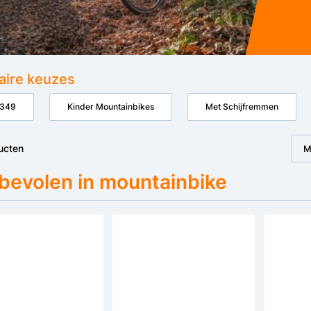
aire keuzes
€349
Kinder Mountainbikes
Met Schijfremmen
ucten
M
bevolen in mountainbike
Bespaar €50