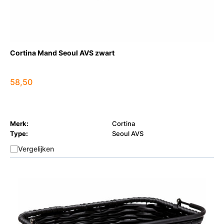
Cortina Mand Seoul AVS zwart
58,50
Merk:
Cortina
Type:
Seoul AVS
Vergelijken