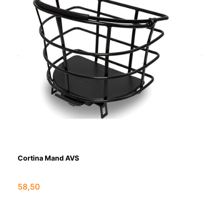
Cortina Mand AVS
58,50