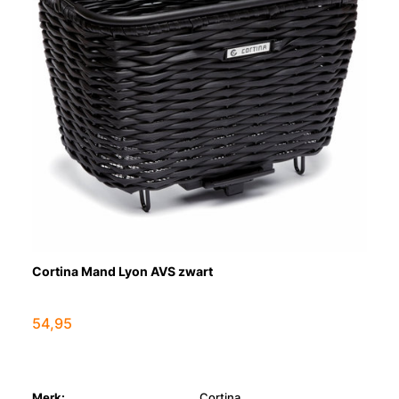
Cortina Mand Lyon AVS zwart
54,95
Merk:
Cortina