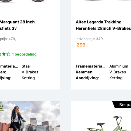
 Marquant 28 inch
Altec Legarda Trekking
fiets 3v
Herenfiets 28inch V-Brake
prijs: 479,-
adviesprijs: 349,-
-
299,-
1 beoordeling
Framemateriaal:
Staal
Framemateriaal:
Aluminium
en:
V-Brakes
Remmen:
V-Brakes
jving:
Ketting
Aandrijving:
Ketting
Bespa