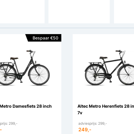
en:
V-brakes
Remmen:
V-brakes
Remme
Aandrijving:
Ketting
Aandrijving:
Ketting
Bespaar €50
 Metro Damesfiets 28 inch
Altec Metro Herenfiets 28 i
7v
prijs: 299,-
adviesprijs: 299,-
-
249,-