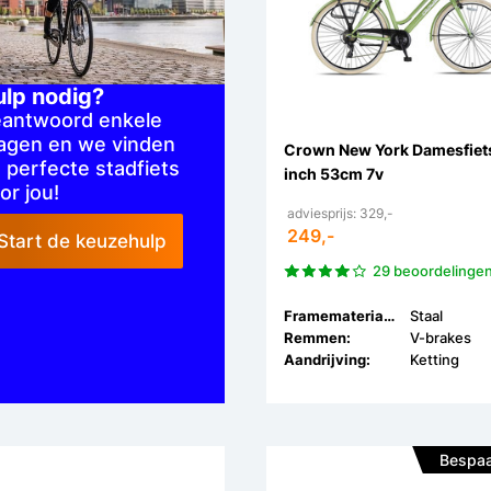
ulp nodig?
antwoord enkele
agen en we vinden
Crown New York Damesfiet
 perfecte stadfiets
inch 53cm 7v
or jou!
adviesprijs: 329,-
249,-
Start de keuzehulp
29 beoordelinge
Framemateriaal:
Staal
Remmen:
V-brakes
Aandrijving:
Ketting
Bespaa