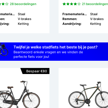
28 beoordelingen
21 beoordelinge
Framemateriaal:
Staal
Framemateriaal:
Staal
en:
V-brakes
Remmen:
V-brakes
jving:
Ketting
Aandrijving:
Ketting
Twijfel je welke stadfiets het beste bij je past?
Beantwoord enkele vragen en we vinden de
perfecte fiets voor jou!
Bespaar €80