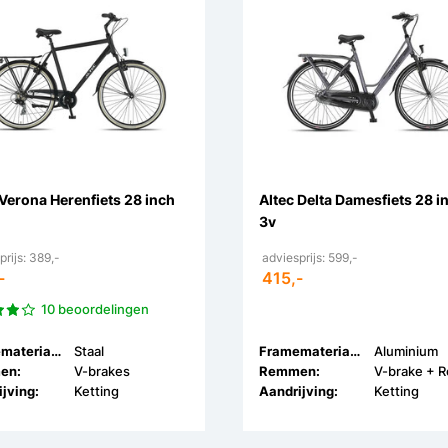
 Verona Herenfiets 28 inch
Altec Delta Damesfiets 28 i
3v
prijs: 389,-
adviesprijs: 599,-
-
415,-
10 beoordelingen
Framemateriaal:
Staal
Framemateriaal:
Aluminium
en:
V-brakes
Remmen:
jving:
Ketting
Aandrijving:
Ketting