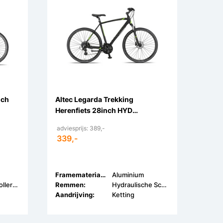
nch
Altec Legarda Trekking
Herenfiets 28inch HYD
Schijfremmen 24v
adviesprijs: 389,-
339,-
Framemateriaal:
Aluminium
V-brake + Rollerbrake
Remmen:
Hydraulische Schijfremmen
Aandrijving:
Ketting