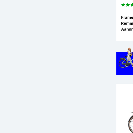
Remm
Aandri