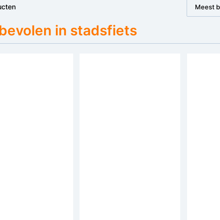
ucten
Meest 
evolen in stadsfiets
Bespaar €50
 Metro Damesfiets
Altec Metro Herenfiets
Altec V
ch 7v
28 inch 7v
Damesfi
prijs: 299,-
adviesprijs: 299,-
adviespr
-
249,-
339,-
28
21
beoordelingen
beoordelingen
Framemateriaal:
Staal
Framemateriaal:
Staal