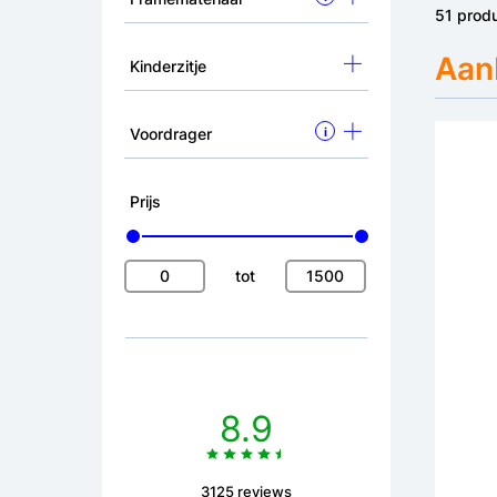
51 prod
Aanb
Kinderzitje
Voordrager
i
Prijs
tot
Altec
28 in
advies
249,
8.9
3125 reviews