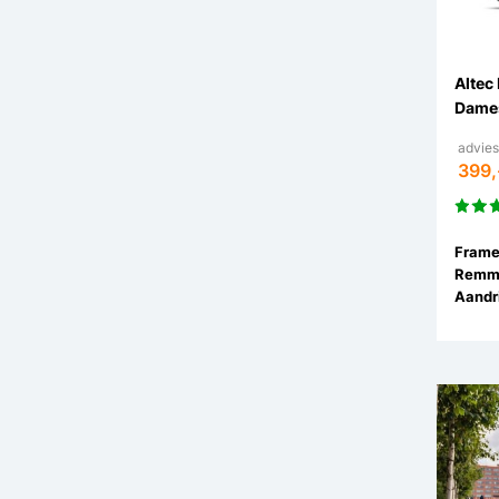
Altec
Dames
advies
399,
Remm
Aandri