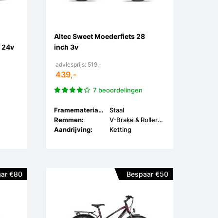
Altec Sweet Moederfiets 28
s 24v
inch 3v
adviesprijs: 519,-
439,-
7 beoordelingen
Framemateriaal:
Staal
Remmen:
V-Brake & Rollerbrake
Aandrijving:
Ketting
ar €80
Bespaar €50