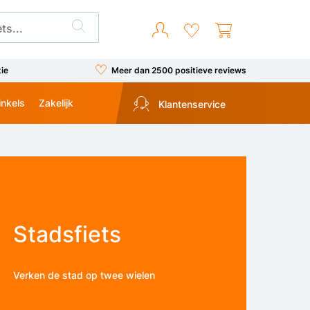
tie
Meer dan 2500 positieve reviews
inkels
Zakelijk
Klantenservice
Stadsfiets
Verken de stad op twee wielen