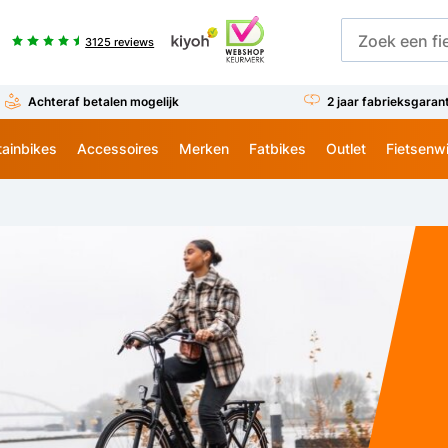
3125 reviews
Achteraf betalen mogelijk
2 jaar fabrieksgaran
ainbikes
Accessoires
Merken
Fatbikes
Outlet
Fietsenw