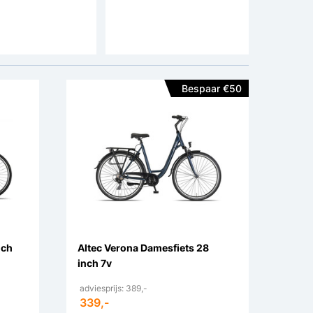
n:
V-brakes
Remmen:
V-Brakes
Aandrijving:
Ketting
Aandrijving:
Ketting
Bespaar €50
nch
Altec Verona Damesfiets 28
inch 7v
adviesprijs: 389,-
339,-