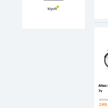
Remm
Altec
7v
advies
249,