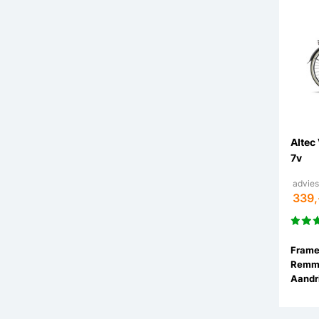
Altec
7v
advies
339,
Remm
Aandri