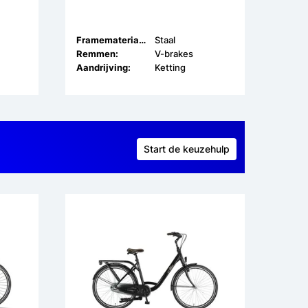
n
Framemateriaal:
Staal
Remmen:
V-brakes
Aandrijving:
Ketting
Start de keuzehulp