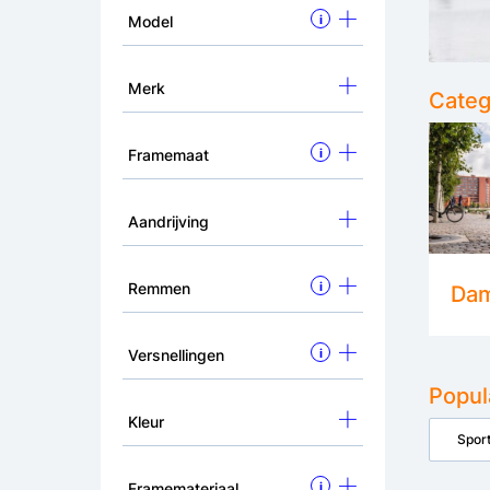
Model
i
Merk
Categ
Framemaat
i
Aandrijving
Remmen
i
Dam
Versnellingen
i
Popul
Kleur
Sport
Framemateriaal
i