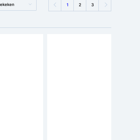
bekeken
1
2
3
Bespaar €50
Bespaar €80
erona
Altec Marquant 28 inch
ets 28 inch 7v
Damesfiets 3v
ijs: 389,-
adviesprijs: 479,-
399,-
1 beoordeling
Framemateriaal:
Staal
Framemateriaal:
Staal