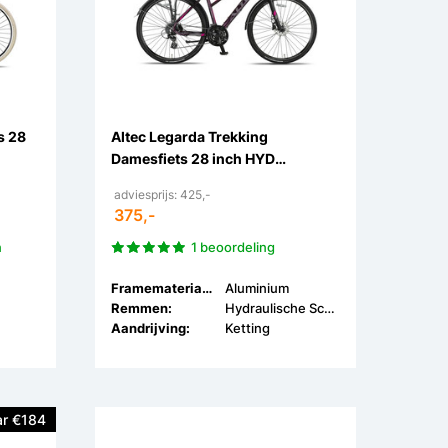
s 28
Altec Legarda Trekking
Damesfiets 28 inch HYD
Schijfremmen 24v
adviesprijs: 425,-
375,-
n
1 beoordeling
Framemateriaal:
Aluminium
Remmen:
Hydraulische Schijfremmen
Aandrijving:
Ketting
r €184