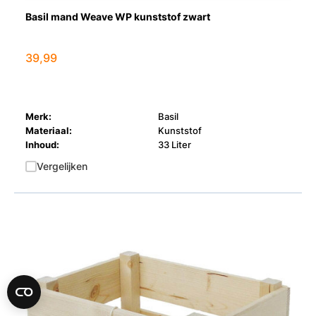
Basil mand Weave WP kunststof zwart
39,99
X
Merk:
Basil
Schrijf je in en ontvang €10 korting*,
Materiaal:
Kunststof
exclusieve voordelen en superhandig tips!
Inhoud:
33 Liter
Vergelijken
Bed
J
ogenb
INSCHRIJVEN
*Op fietsen met een orderbedrag van min. €300.
*Op e-bikes met een orderbedrag van min. €1300.