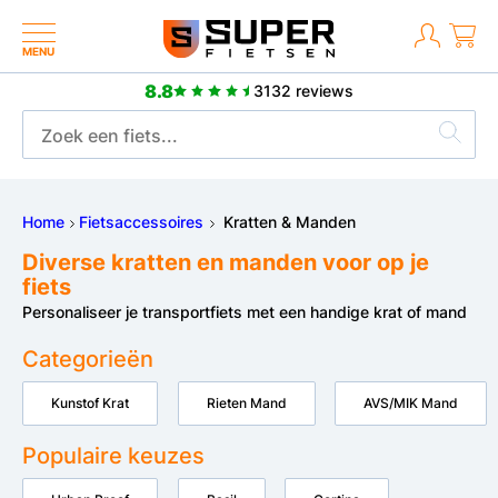
MENU
8.8
3132 reviews
8.8
eve reviews
3132 revie
Home
Fietsaccessoires
Kratten & Manden
Diverse kratten en manden voor op je
fiets
Personaliseer je transportfiets met een handige krat of mand
Categorieën
Kunstof Krat
Rieten Mand
AVS/MIK Mand
Populaire keuzes