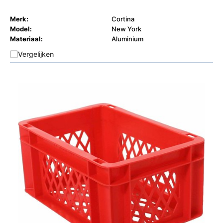
Merk:
Cortina
Model:
New York
Materiaal:
Aluminium
Vergelijken