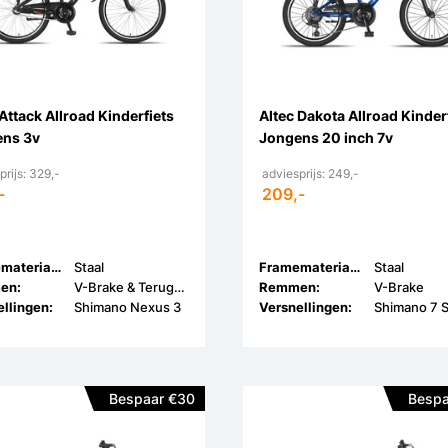
 Attack Allroad Kinderfiets
Altec Dakota Allroad Kinder
ns 3v
Jongens 20 inch 7v
prijs: 329,-
adviesprijs: 249,-
-
209,-
Framemateriaal:
Staal
Framemateriaal:
Staal
en:
V-Brake & Terugtrap
Remmen:
V-Brake
llingen:
Shimano Nexus 3
Versnellingen:
Shimano 7 
Bespaar €30
Bespa