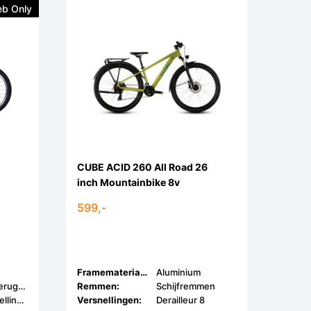
b Only
CUBE ACID 260 All Road 26
inch Mountainbike 8v
599,-
Framemateriaal:
Aluminium
V-Brake & Terugtrap
Remmen:
Schijfremmen
Geen Versnellingen
Versnellingen:
Derailleur 8