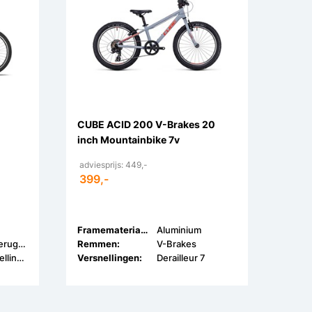
CUBE ACID 200 V-Brakes 20
inch Mountainbike 7v
adviesprijs: 449,-
399,-
Framemateriaal:
Aluminium
V-Brake & Terugtrap
Remmen:
V-Brakes
Geen Versnellingen
Versnellingen:
Derailleur 7