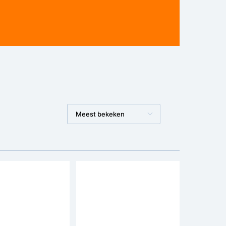
Meest bekeken
Web Only
Bespaar €30