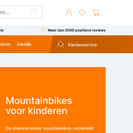
tie
Meer dan 2500 positieve reviews
inkels
Zakelijk
Klantenservice
Mountainbikes
voor kinderen
De stoerste kinder mountainbikes verzameld