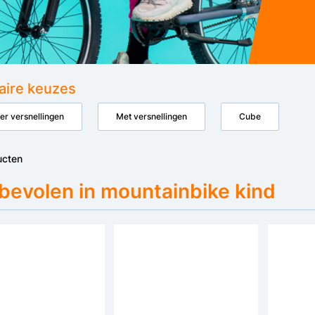
aire keuzes
er versnellingen
Met versnellingen
Cube
ucten
bevolen in mountainbike kind
Bespaar €30
Web Only