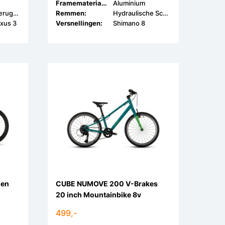
Framemateriaal:
Aluminium
V-Brake & Terugtrap
Remmen:
Hydraulische Schijfrem
xus 3
Versnellingen:
Shimano 8
men
CUBE NUMOVE 200 V-Brakes
20 inch Mountainbike 8v
499,-