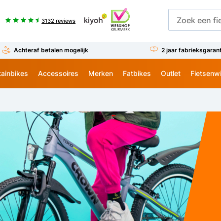
3132 reviews
Achteraf betalen mogelijk
2 jaar fabrieksgaran
ainbikes
Accessoires
Merken
Fatbikes
Outlet
Fietsenw