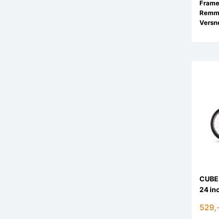
Remm
Versne
CUBE
24 in
529,