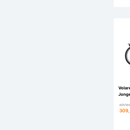
Volar
Jonge
advies
309,