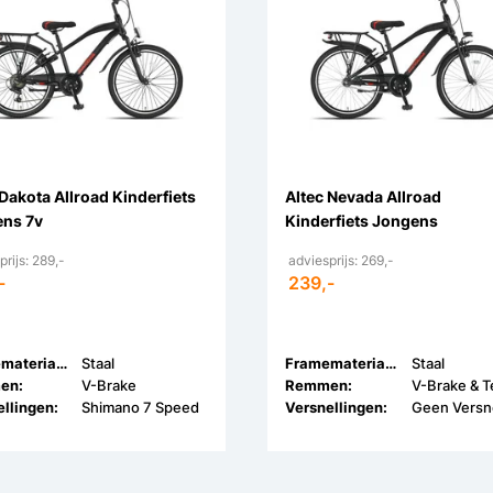
 Dakota Allroad Kinderfiets
Altec Nevada Allroad
ns 7v
Kinderfiets Jongens
prijs: 289,-
adviesprijs: 269,-
-
239,-
Framemateriaal:
Staal
Framemateriaal:
Staal
en:
V-Brake
Remmen:
llingen:
Shimano 7 Speed
Versnellingen: