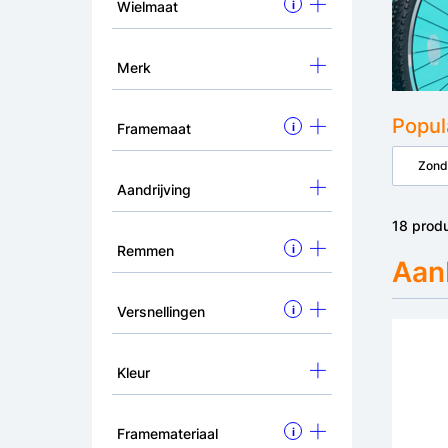
Wielmaat
i
Merk
Popul
Framemaat
i
Zond
Aandrijving
18 prod
Remmen
i
Aan
Versnellingen
i
Kleur
Framemateriaal
i