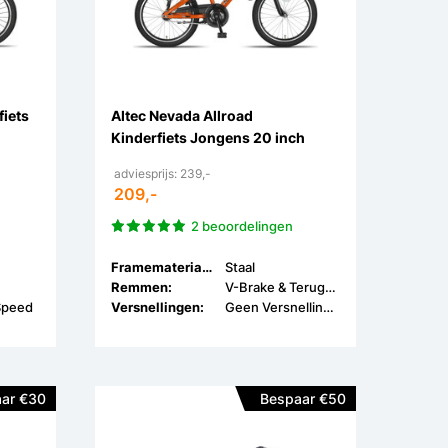
fiets
Altec Nevada Allroad
Kinderfiets Jongens 20 inch
adviesprijs: 239,-
209,-
2 beoordelingen
Framemateriaal:
Staal
Remmen:
V-Brake & Terugtrap
Speed
Versnellingen:
Geen Versnellingen
ar €30
Bespaar €50