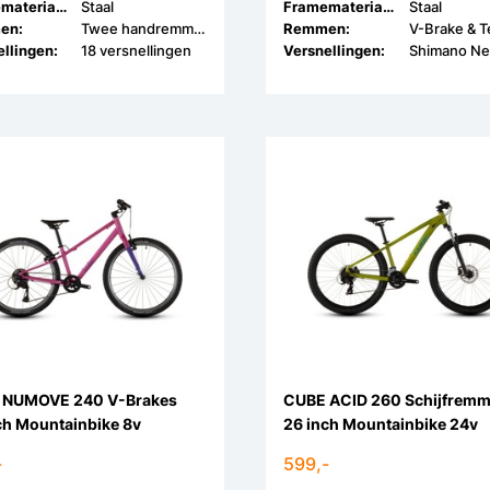
Framemateriaal:
Staal
Framemateriaal:
Staal
en:
Twee handremmen
Remmen:
llingen:
18 versnellingen
Versnellingen:
Shimano Ne
 NUMOVE 240 V-Brakes
CUBE ACID 260 Schijfrem
ch Mountainbike 8v
26 inch Mountainbike 24v
-
599,-