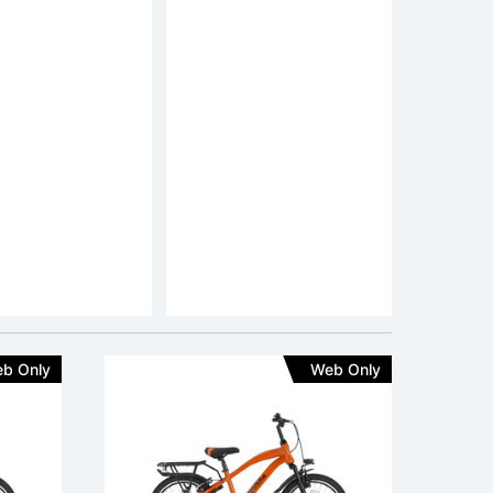
evada Allroad
Altec Dakota Allroad
iets Jongens 20
Kinderfiets Jongens 7v
ijs: 239,-
adviesprijs: 289,-
259,-
2
beoordelingen
Framemateriaal:
Staal
Framemateriaal:
Staal
n:
V-Brake & Terugtrap
Remmen:
V-Brake
Versnellingen:
Geen Versnellingen
Versnellingen:
Shimano 7 Speed
b Only
Web Only