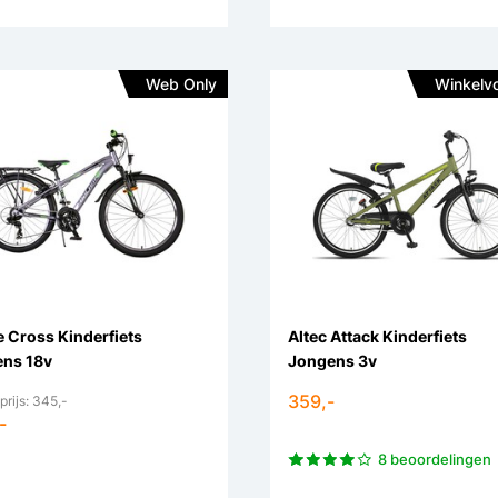
Web Only
Winkelv
e Cross Kinderfiets
Altec Attack Kinderfiets
ns 18v
Jongens 3v
359,-
prijs: 345,-
-
8 beoordelingen