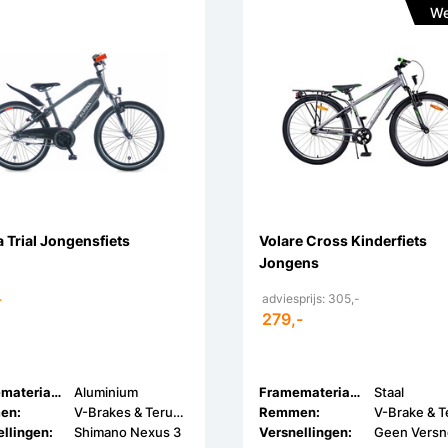
We
a Trial Jongensfiets
Volare Cross Kinderfiets
Jongens
-
adviesprijs: 305,-
279,-
Framemateriaal:
Aluminium
Framemateriaal:
Staal
en:
V-Brakes & Terugtrap
Remmen:
llingen:
Shimano Nexus 3
Versnellingen: