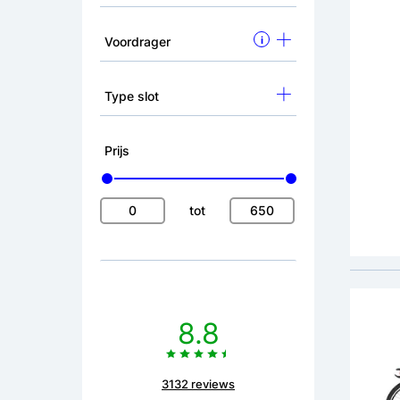
Voordrager
i
Altec
Kinde
Type slot
advies
299,
Prijs
Remm
tot
8.8
3132 reviews