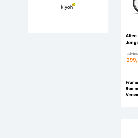
Altec
Jonge
advies
299,
Remm
Versne