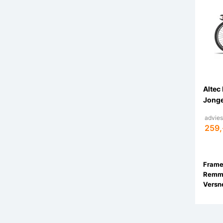
Altec
Jonge
advies
259,
Remm
Versne