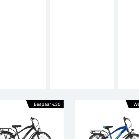
 Attack Allroad
Altec Dakota Allroad
Altec N
rfiets Jongens 3v
Kinderfiets Jongens 20
Kinderf
inch 7v
inch
prijs: 329,-
adviesprijs: 249,-
adviespr
-
209,-
209,-
Framemateriaal:
Staal
Framemateriaal:
Staal
en:
V-Brake & Terugtrap
Remmen:
V-Brake
Remme
Versnellingen:
Shimano Nexus 3
Versnellingen:
Shimano 7 Speed
Bespaar €30
We