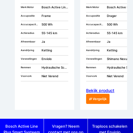
Bosch Active Line Plus Smart
Bosch Active Line Plus
Merk Motor
Merk Motor
Frame
Drager
Accupositie
Accupositie
500 Wh
500 Wh
Accucapaciteit
Accucapaciteit
55-145 km
55-145 km
Actieradius
Actieradius
Ja
Ja
Afneembaar
Afneembaar
Ketting
Ketting
Aandrijving
Aandrijving
Enviolo
Shimano Nexus 7
Versnellingen
Versnellingen
Hydraulische Schijfremmen
Hydraulische Schijfremmen
Remmen
Remmen
Niet Verend
Niet Verend
Voorvork
Voorvork
Bekijk product
⇄ Vergelijk
Bosch Active Line
Vragen? Neem
Traploos schakelen
Plus Smart Systeem
contact met ons op
met Enviolo