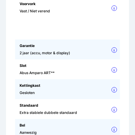
Voorvork
i
Vast / Niet verend
Garantie
i
2 jaar (accu, motor & display)
Slot
i
Abus Amparo ART**
Kettingkast
i
Gesloten
Standaard
i
Extra stabiele dubbele standaard
Bel
i
Aanwezig