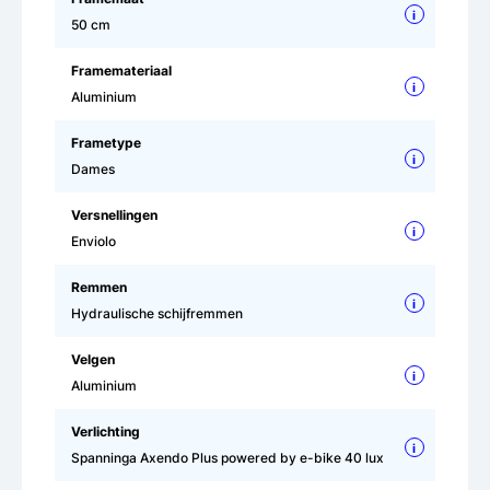
i
50 cm
Framemateriaal
i
Aluminium
Frametype
i
Dames
Versnellingen
i
Enviolo
Remmen
i
Hydraulische schijfremmen
Velgen
i
Aluminium
Verlichting
i
Spanninga Axendo Plus powered by e-bike 40 lux