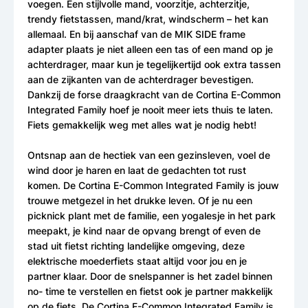
voegen. Een stijlvolle mand, voorzitje, achterzitje,
trendy fietstassen, mand/krat, windscherm – het kan
allemaal. En bij aanschaf van de MIK SIDE frame
adapter plaats je niet alleen een tas of een mand op je
achterdrager, maar kun je tegelijkertijd ook extra tassen
aan de zijkanten van de achterdrager bevestigen.
Dankzij de forse draagkracht van de Cortina E-Common
Integrated Family hoef je nooit meer iets thuis te laten.
Fiets gemakkelijk weg met alles wat je nodig hebt!
Ontsnap aan de hectiek van een gezinsleven, voel de
wind door je haren en laat de gedachten tot rust
komen. De Cortina E-Common Integrated Family is jouw
trouwe metgezel in het drukke leven. Of je nu een
picknick plant met de familie, een yogalesje in het park
meepakt, je kind naar de opvang brengt of even de
stad uit fietst richting landelijke omgeving, deze
elektrische moederfiets staat altijd voor jou en je
partner klaar. Door de snelspanner is het zadel binnen
no- time te verstellen en fietst ook je partner makkelijk
op de fiets. De Cortina E-Common Integrated Family is