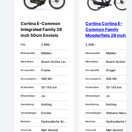
Cortina E-Common
Cortina Cortina E-
Integrated Family 28
Common Family
inch 50cm Enviolo
Moederfiets 28 inch
DB7
2.999,-
2.499,-
Prijs
Midden
Midden
Motorpositie
Motorpositie
Bosch Active Line Plus Smart
Bosch Active Line Plus
Merk Motor
Merk Motor
Frame
Drager
Accupositie
Accupositie
500 Wh
500 Wh
Accucapaciteit
Accucapaciteit
55-145 km
55-145 km
Actieradius
Actieradius
Ja
Ja
Afneembaar
Afneembaar
Ketting
Ketting
Aandrijving
Aandrijving
Enviolo
Shimano Nexus 7
Versnellingen
Versnellingen
Hydraulische Schijfremmen
Hydraulische Schijfremmen
Remmen
Remmen
Niet Verend
Niet Verend
Voorvork
Voorvork