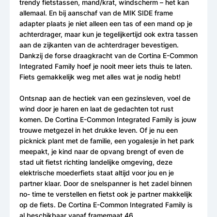
trendy fietstassen, mand/krat, windscherm – het kan
allemaal. En bij aanschaf van de MIK SIDE frame
adapter plaats je niet alleen een tas of een mand op je
achterdrager, maar kun je tegelijkertijd ook extra tassen
aan de zijkanten van de achterdrager bevestigen.
Dankzij de forse draagkracht van de Cortina E-Common
Integrated Family hoef je nooit meer iets thuis te laten.
Fiets gemakkelijk weg met alles wat je nodig hebt!
Ontsnap aan de hectiek van een gezinsleven, voel de
wind door je haren en laat de gedachten tot rust
komen. De Cortina E-Common Integrated Family is jouw
trouwe metgezel in het drukke leven. Of je nu een
picknick plant met de familie, een yogalesje in het park
meepakt, je kind naar de opvang brengt of even de
stad uit fietst richting landelijke omgeving, deze
elektrische moederfiets staat altijd voor jou en je
partner klaar. Door de snelspanner is het zadel binnen
no- time te verstellen en fietst ook je partner makkelijk
op de fiets. De Cortina E-Common Integrated Family is
al beschikbaar vanaf framemaat 46.