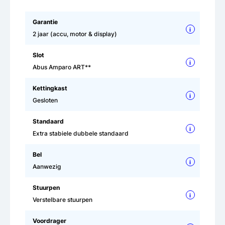
Garantie
i
2 jaar (accu, motor & display)
Slot
i
Abus Amparo ART**
Kettingkast
i
Gesloten
Standaard
i
Extra stabiele dubbele standaard
Bel
i
Aanwezig
Stuurpen
i
Verstelbare stuurpen
Voordrager