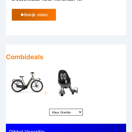
Bekijk video
Combideals
Qibbel Voorzitje