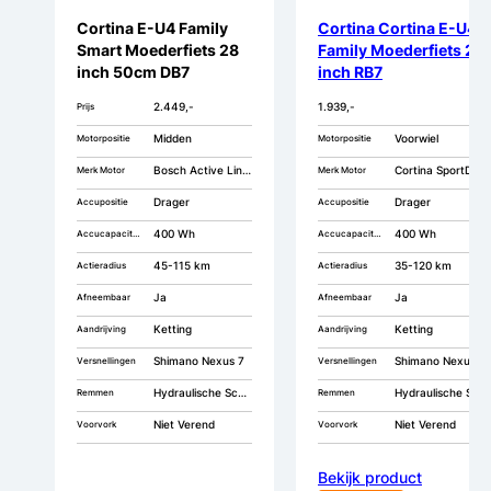
Cortina E-U4 Family
Cortina Cortina E-U4
Smart Moederfiets 28
Family Moederfiets 28
inch 50cm DB7
inch RB7
2.449,-
1.939,-
Prijs
Midden
Voorwiel
Motorpositie
Motorpositie
Bosch Active Line Smart
Cortina SportDriv
Merk Motor
Merk Motor
Drager
Drager
Accupositie
Accupositie
400 Wh
400 Wh
Accucapaciteit
Accucapaciteit
45-115 km
35-120 km
Actieradius
Actieradius
Ja
Ja
Afneembaar
Afneembaar
Ketting
Ketting
Aandrijving
Aandrijving
Shimano Nexus 7
Shimano Nexus 7
Versnellingen
Versnellingen
Hydraulische Schijfremmen
Hydraulische Schijfremmen
Remmen
Remmen
Niet Verend
Niet Verend
Voorvork
Voorvork
Bekijk product