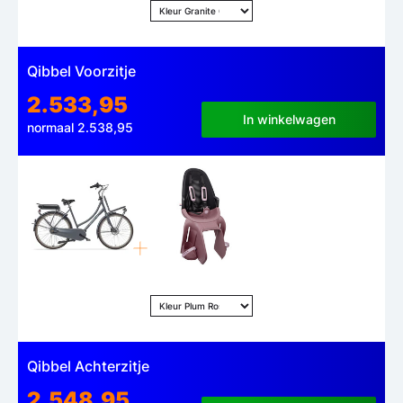
Qibbel Voorzitje
2.533,95
In winkelwagen
normaal 2.538,95
Qibbel Achterzitje
2.548,95