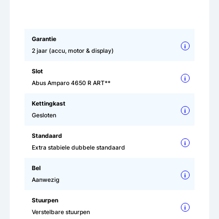
Garantie
i
2 jaar (accu, motor & display)
Slot
i
Abus Amparo 4650 R ART**
Kettingkast
i
Gesloten
Standaard
i
Extra stabiele dubbele standaard
Bel
i
Aanwezig
Stuurpen
i
Verstelbare stuurpen