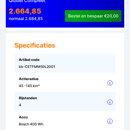
Qibbel Compleet
2.664,85
Bestel en bespaar €20,00
normaal 2.684,85
Specificaties
Artikel code
kb-CETFMM50L2001
Actieradius
i
45 -145 km*
Rijstanden
i
4
Accu
i
Bosch 400 Wh