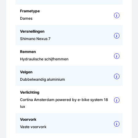
Frametype
i
Dames
Versnellingen
i
Shimano Nexus 7
Remmen
i
Hydraulische schijfremmen
Velgen
i
Dubbelwandig aluminium
Verlichting
Cortina Amsterdam powered by e-bike system 18
i
lux
Voorvork
i
Vaste voorvork