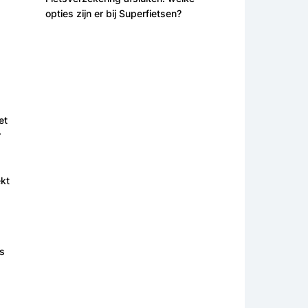
opties zijn er bij Superfietsen?
et
r
ekt
ns