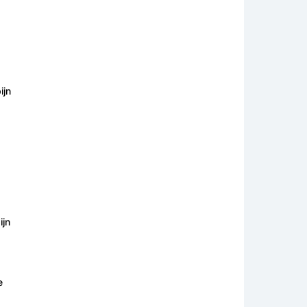
ijn
ijn
e