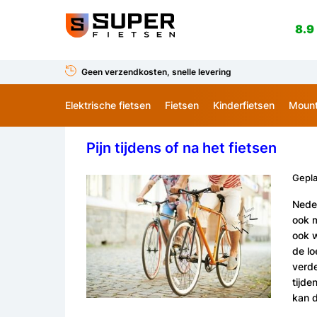
8.9
Geen verzendkosten, snelle levering
Elektrische fietsen
Fietsen
Kinderfietsen
Mount
Pijn tijdens of na het fietsen
Gepla
Neder
ook m
ook w
de lo
verde
tijde
kan 