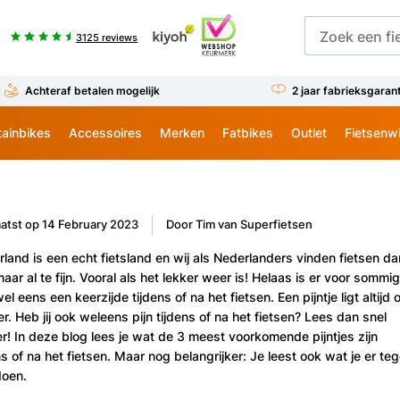
3125 reviews
Achteraf betalen mogelijk
2 jaar fabrieksgaran
ainbikes
Accessoires
Merken
Fatbikes
Outlet
Fietsenw
atst op
14 February 2023
Door Tim van Superfietsen
land is een echt fietsland en wij als Nederlanders vinden fietsen da
aar al te fijn. Vooral als het lekker weer is! Helaas is er voor sommi
el eens een keerzijde tijdens of na het fietsen. Een pijntje ligt altijd 
er. Heb jij ook weleens pijn tijdens of na het fietsen? Lees dan snel
r! In deze blog lees je wat de 3 meest voorkomende pijntjes zijn
ns of na het fietsen. Maar nog belangrijker: Je leest ook wat je er te
doen.