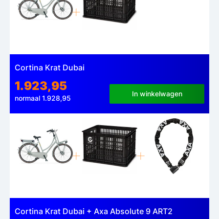
Cortina Krat Dubai
1.923,95
In winkelwagen
normaal 1.928,95
Cortina Krat Dubai + Axa Absolute 9 ART2