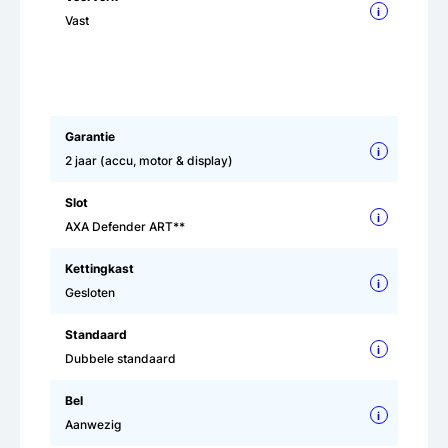
i
Vast
Garantie
i
2 jaar (accu, motor & display)
Slot
i
AXA Defender ART**
Kettingkast
i
Gesloten
Standaard
i
Dubbele standaard
Bel
i
Aanwezig