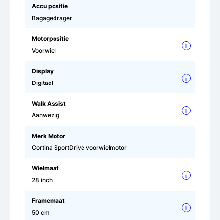
Accu positie
Bagagedrager
Motorpositie
i
Voorwiel
Display
i
Digitaal
Walk Assist
i
Aanwezig
Merk Motor
Cortina SportDrive voorwielmotor
Wielmaat
i
28 inch
Framemaat
i
50 cm