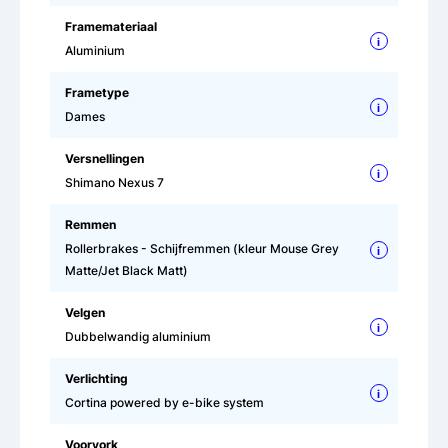
Framemateriaal
i
Aluminium
Frametype
i
Dames
Versnellingen
i
Shimano Nexus 7
Remmen
Rollerbrakes - Schijfremmen (kleur Mouse Grey
i
Matte/Jet Black Matt)
Velgen
i
Dubbelwandig aluminium
Verlichting
i
Cortina powered by e-bike system
Voorvork