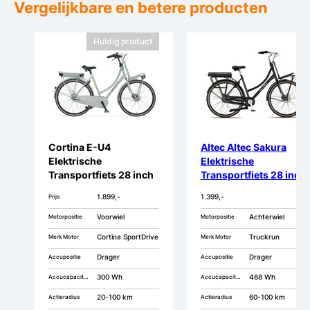
Vergelijkbare en betere producten
Huidig product
Cortina E-U4
Altec Altec Sakura
Elektrische
Elektrische
Transportfiets 28 inch
Transportfiets 28 inch
50cm RB7
Hydraulische Schijfre
1.899,-
1.399,-
Prijs
53cm
Voorwiel
Achterwiel
Motorpositie
Motorpositie
Cortina SportDrive
Truckrun
Merk Motor
Merk Motor
Drager
Drager
Accupositie
Accupositie
300 Wh
468 Wh
Accucapaciteit
Accucapaciteit
20-100 km
60-100 km
Actieradius
Actieradius