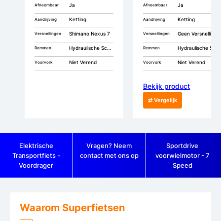
Ja
Ja
Afneembaar
Afneembaar
Ketting
Ketting
Aandrijving
Aandrijving
Shimano Nexus 7
Geen Versnellingen
Versnellingen
Versnellingen
Hydraulische Schijfremmen
Hydraulische Schijfremmen
Remmen
Remmen
Niet Verend
Niet Verend
Voorvork
Voorvork
Bekijk product
⇄ Vergelijk
Elektrische
Vragen? Neem
Sportdrive
Transportfiets -
contact met ons op
voorwielmotor - 7
Voordrager
Speed
Waarom Superfietsen