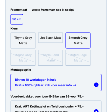
Framemaat
Welke framemaat heb ik nodig?
50 cm
Kleur
Thyme Grey
Jet Black Matt
Smooth Grey
Matte
Matte
Mouse Grey
Warm Sand
Muted Sage
Matte
Matte
Matte
Montageoptie
Binnen 10 werkdagen in huis
Gratis 100% rijklaar. Klik voor meer info -->
i
Voordeelpakket voor jouw E-Bike van 99 voor 75,-
Krat, ART Kettingslot en Telefoonhouder + 75,-
Bekijk de video voor meer informatie