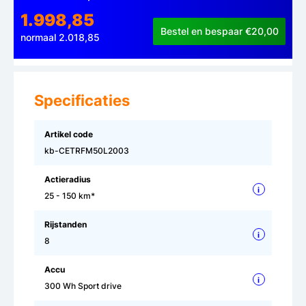
1.998,85
Bestel en bespaar €20,00
normaal 2.018,85
Specificaties
Artikel code
kb-CETRFM50L2003
Actieradius
i
25 - 150 km*
Rijstanden
i
8
Accu
i
300 Wh Sport drive