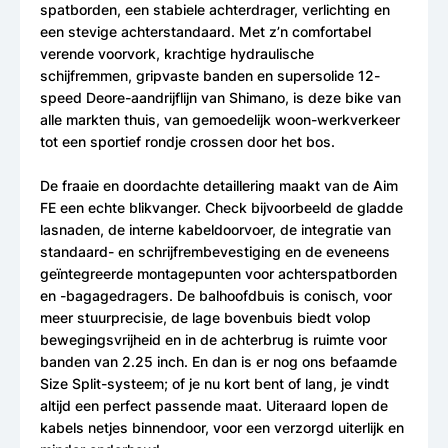
spatborden, een stabiele achterdrager, verlichting en
een stevige achterstandaard. Met z’n comfortabel
verende voorvork, krachtige hydraulische
schijfremmen, gripvaste banden en supersolide 12-
speed Deore-aandrijflijn van Shimano, is deze bike van
alle markten thuis, van gemoedelijk woon-werkverkeer
tot een sportief rondje crossen door het bos.
De fraaie en doordachte detaillering maakt van de Aim
FE een echte blikvanger. Check bijvoorbeeld de gladde
lasnaden, de interne kabeldoorvoer, de integratie van
standaard- en schrijfrembevestiging en de eveneens
geïntegreerde montagepunten voor achterspatborden
en -bagagedragers. De balhoofdbuis is conisch, voor
meer stuurprecisie, de lage bovenbuis biedt volop
bewegingsvrijheid en in de achterbrug is ruimte voor
banden van 2.25 inch. En dan is er nog ons befaamde
Size Split-systeem; of je nu kort bent of lang, je vindt
altijd een perfect passende maat. Uiteraard lopen de
kabels netjes binnendoor, voor een verzorgd uiterlijk en