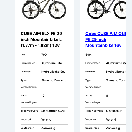
CUBE AIM SLX FE 29
Cube CUBE AIM ONE
inch Mountainbike L
FE 29 inch
(1.77m - 1.82m) 12v
Mountainbike 16v
799,-
599,-
Prijs
Aluminium Lite
Aluminium Lite
Framemateriaal
Framemateriaal
Hydraulische Schijfrem
Hydraulische Schijfrem
Remmen
Remmen
Shimano Deore Derailleur
Shimano Tourney Derailleur
Type
Type
Versnellingen
Versnellingen
12
8
Aantal
Aantal
Versnellingen
Versnellingen
SR Suntour XCM
SR Suntour
Type Voorvork
Type Voorvork
Verend
Verend
Voorvork
Voorvork
Aanwezig
Aanwezig
Spatborden
Spatborden