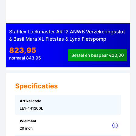
Stahlex Lockmaster ART2 ANWB Verzekeringsslot
& Basil Mara XL Fietstas & Lynx Fietspomp
823,95
Bestel en bespaar €20,00
normaal 843,95
Specificaties
Artikel code
LEY-141260L
Wielmaat
i
29 inch