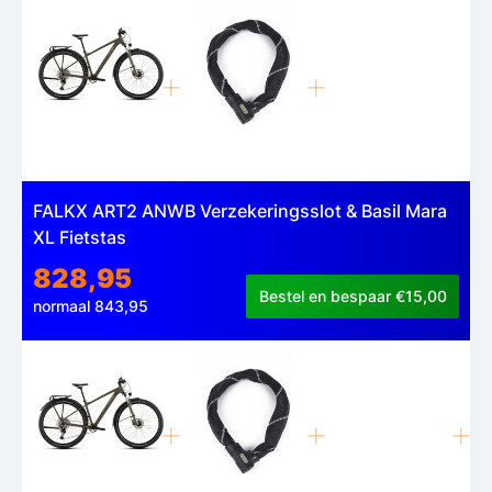
FALKX ART2 ANWB Verzekeringsslot & Basil Mara
XL Fietstas
828,95
Bestel en bespaar €15,00
normaal 843,95