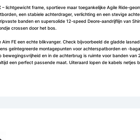
 – lichtgewicht frame, sportieve maar toegankelijke Agile Ride-ge
tborden, een stabiele achterdrager, verlichting en een stevige ach
ripvaste banden en supersolide 12-speed Deore-aandrijflijn van Shim
ondje crossen door het bos.
e Aim FE een echte blikvanger. Check bijvoorbeeld de gladde lasnade
eens geïntegreerde montagepunten voor achterspatborden en -bagag
p bewegingsvrijheid en in de achterbrug is ruimte voor banden van 
t altijd een perfect passende maat. Uiteraard lopen de kabels netjes 