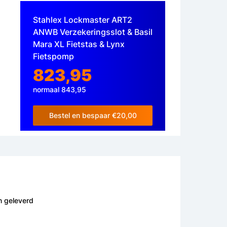
Stahlex Lockmaster ART2
ANWB Verzekeringsslot & Basil
Mara XL Fietstas & Lynx
Fietspomp
823,95
normaal 843,95
Bestel en bespaar €20,00
n geleverd