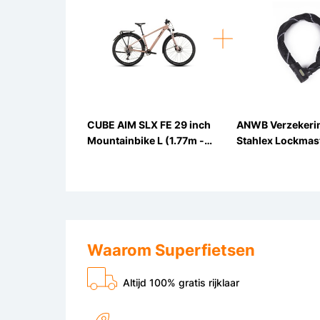
CUBE AIM SLX FE 29 inch
ANWB Verzekeri
Mountainbike L (1.77m -
Stahlex Lockmas
1.82m) 12v
Kettingslot ART2
90cm
Waarom Superfietsen
Altijd 100% gratis rijklaar