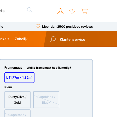
tie
Meer dan 2500 positieve reviews
inkels
Zakelijk
Klantenservice
Framemaat
Welke framemaat heb ik nodig?
L (1.77m - 1.82m)
Kleur
DustyOlive /
Slateblack /
Gold
Black
BlushRose /