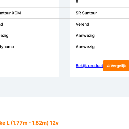
8
untour XCM
SR Suntour
nd
Verend
ezig
Aanwezig
dynamo
Aanwezig
Bekijk product
⇄ Vergelijk
e L (1.77m - 1.82m) 12v