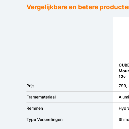
Vergelijkbare en betere producte
CUBE
Mount
12v
Prijs
799,-
Framemateriaal
Alumi
Remmen
Hydra
Type Versnellingen
Shima