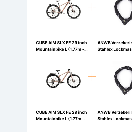
CUBE AIM SLX FE 29 inch
ANWB Verzekeri
Mountainbike L (1.77m -
Stahlex Lockmas
1.82m) 12v
Kettingslot ART2
90cm
CUBE AIM SLX FE 29 inch
ANWB Verzekeri
Mountainbike L (1.77m -
Stahlex Lockmas
1.82m) 12v
Kettingslot ART2
90cm