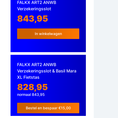
FALKX ART2 ANWB
Verzekeringsslot
843,95
In winkelwagen
FALKX ART2 ANWB
Verzekeringsslot & Basil Mara
XL Fietstas
828,95
normaal 843,95
Bestel en bespaar €15,00