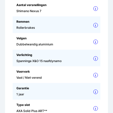
Aantal versnellingen
i
Shimano Nexus 7
Remmen
i
Rollerbrakes
Velgen
i
Dubbelwandig aluminium
Verlichting
i
Spanninga X&O 15 naafdynamo
Voorvork
i
Vast / Niet verend
Garantie
i
1 jaar
Type slot
i
AXA Solid Plus ART**