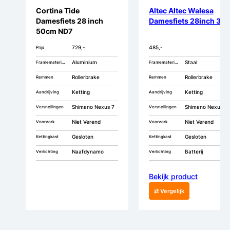
Cortina Tide
Altec Altec Walesa
Damesfiets 28 inch
Damesfiets 28inch 3v
50cm ND7
729,-
485,-
Prijs
Aluminium
Staal
Framemateriaal
Framemateriaal
Rollerbrake
Rollerbrake
Remmen
Remmen
Ketting
Ketting
Aandrijving
Aandrijving
Shimano Nexus 7
Shimano Nexus 3
Versnellingen
Versnellingen
Niet Verend
Niet Verend
Voorvork
Voorvork
Gesloten
Gesloten
Kettingkast
Kettingkast
Naafdynamo
Batterij
Verlichting
Verlichting
Bekijk product
⇄ Vergelijk