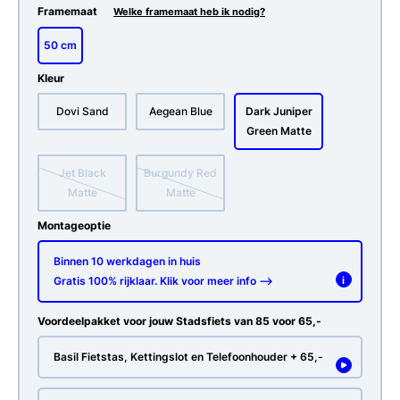
Framemaat
Welke framemaat heb ik nodig?
50 cm
Kleur
Dovi Sand
Aegean Blue
Dark Juniper
Green Matte
Jet Black
Burgundy Red
Matte
Matte
Montageoptie
Binnen 10 werkdagen in huis
Gratis 100% rijklaar. Klik voor meer info -->
i
Voordeelpakket voor jouw Stadsfiets van 85 voor 65,-
Basil Fietstas, Kettingslot en Telefoonhouder + 65,-