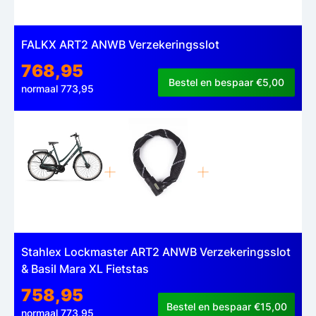
FALKX ART2 ANWB Verzekeringsslot
768,95
Bestel en bespaar €5,00
normaal 773,95
Stahlex Lockmaster ART2 ANWB Verzekeringsslot
& Basil Mara XL Fietstas
758,95
Bestel en bespaar €15,00
normaal 773,95