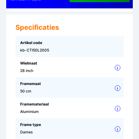
Specificaties
Artikel code
kb-CTI50L2005
Wielmaat
i
28 inch
Framemaat
i
50 cm
Framemateriaal
i
Aluminium
Frame type
i
Dames