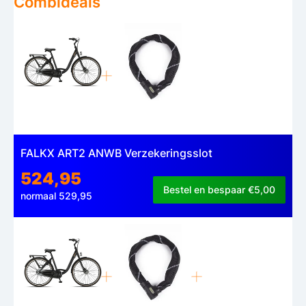
Combideals
FALKX ART2 ANWB Verzekeringsslot
524,95
Bestel en bespaar €5,00
normaal 529,95