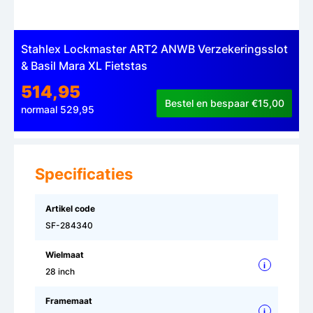
Stahlex Lockmaster ART2 ANWB Verzekeringsslot
& Basil Mara XL Fietstas
514,95
Bestel en bespaar €15,00
normaal 529,95
Specificaties
Artikel code
SF-284340
Wielmaat
i
28 inch
Framemaat
i