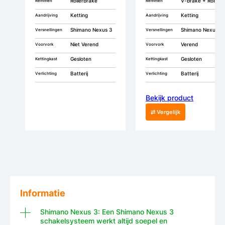
Rollerbrake
V-brake + Rollerbrake
Remmen
Remmen
Ketting
Ketting
Aandrijving
Aandrijving
Shimano Nexus 3
Shimano Nexus 3
Versnellingen
Versnellingen
Niet Verend
Verend
Voorvork
Voorvork
Gesloten
Gesloten
Kettingkast
Kettingkast
Batterij
Batterij
Verlichting
Verlichting
Bekijk product
⇄ Vergelijk
Informatie
Shimano Nexus 3: Een Shimano Nexus 3
schakelsysteem werkt altijd soepel en