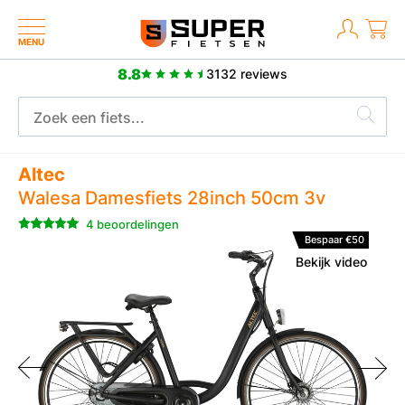
MENU
8.8
3132 reviews
Meer dan 2500 positieve reviews
Altec
Walesa Damesfiets 28inch 50cm 3v
4 beoordelingen
Bespaar €50
Bekijk video