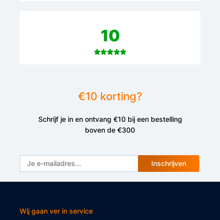
10
Goede prijs/kwaliteitsverhouding. Probleempje
werd zeer goed afhehandeld
€10 korting?
Gerard
.
18 june 2024
Schrijf je in en ontvang €10 bij een bestelling
boven de €300
10
Inschrijven
Het is een mooie fietst voor deze prijsklasse.
Wij gaan ver in service
Fiets is licht en rijd super lekker.