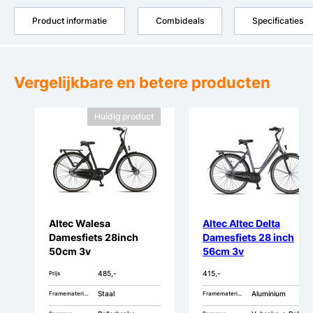
Product informatie
Combideals
Specificaties
Vergelijkbare en betere producten
Huidig product
Altec Walesa
Altec Altec Delta
Damesfiets 28inch
Damesfiets 28 inch
50cm 3v
56cm 3v
485,-
415,-
Prijs
Staal
Aluminium
Framemateriaal
Framemateriaal