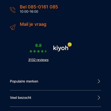
Ga hier veel plezier mee hebben
Bel 085-0161 085
Sanne
.
09 may 2024
10:00-16:00
Mail je vraag
10
8.8
3132 reviews
Netjes en snel geleverd.
Mooie fiets voor een mooie prijs.
Raymond
.
09 may 2024
Populaire merken
Veel bezocht