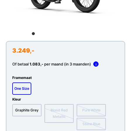
3.249,-
Of betaal
1.083,-
per maand (in 3 maanden)
i
Framemaat
One Size
Kleur
Graphite Grey
Blood Red
Pure White
Metallic
Stone Blue