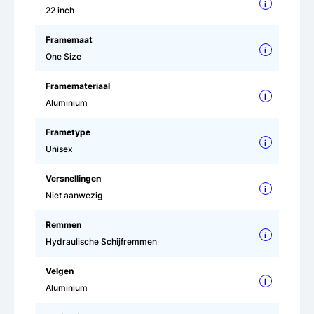
i
22 inch
Framemaat
i
One Size
Framemateriaal
i
Aluminium
Frametype
i
Unisex
Versnellingen
i
Niet aanwezig
Remmen
i
Hydraulische Schijfremmen
Velgen
i
Aluminium