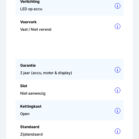
Verlichting
i
LED op accu
Voorvork
i
Vast / Niet verend
Garantie
i
2 jaar (accu, motor & display)
Slot
i
Niet aanwezig
Kettingkast
i
Open
Standaard
i
Zijstandaard