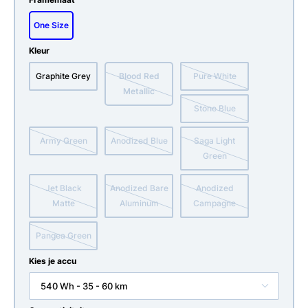
One Size
Kleur
Graphite Grey
Blood Red
Pure White
Metallic
Stone Blue
Army Green
Anodized Blue
Saga Light
Green
Jet Black
Anodized Bare
Anodized
Matte
Aluminum
Campagne
Pangea Green
Kies je accu
540 Wh - 35 - 60 km