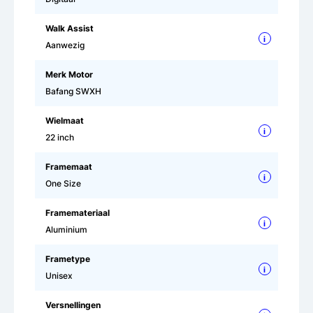
Walk Assist
i
Aanwezig
Merk Motor
Bafang SWXH
Wielmaat
i
22 inch
Framemaat
i
One Size
Framemateriaal
i
Aluminium
Frametype
i
Unisex
Versnellingen