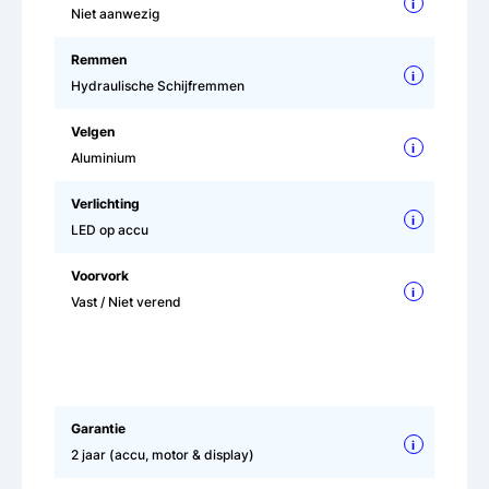
i
Niet aanwezig
Remmen
i
Hydraulische Schijfremmen
Velgen
i
Aluminium
Verlichting
i
LED op accu
Voorvork
i
Vast / Niet verend
Garantie
i
2 jaar (accu, motor & display)