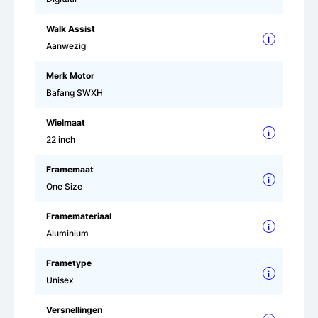
Walk Assist
i
Aanwezig
Merk Motor
Bafang SWXH
Wielmaat
i
22 inch
Framemaat
i
One Size
Framemateriaal
i
Aluminium
Frametype
i
Unisex
Versnellingen