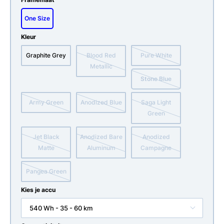
One Size
Kleur
Graphite Grey
Blood Red
Pure White
Metallic
Stone Blue
Army Green
Anodized Blue
Saga Light
Green
Jet Black
Anodized Bare
Anodized
Matte
Aluminum
Campagne
Pangea Green
Kies je accu
540 Wh - 35 - 60 km