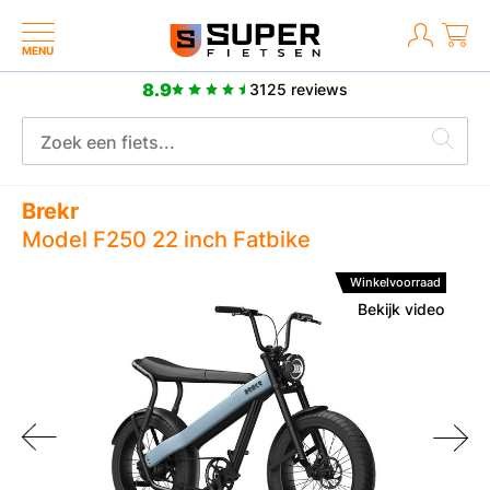
MENU
8.9
3125 reviews
Meer dan 2500 posit
brieksgarantie
Brekr
Model F250 22 inch Fatbike
Winkelvoorraad
Bekijk video