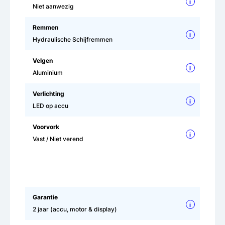
i
Niet aanwezig
Remmen
i
Hydraulische Schijfremmen
Velgen
i
Aluminium
Verlichting
i
LED op accu
Voorvork
i
Vast / Niet verend
Garantie
i
2 jaar (accu, motor & display)