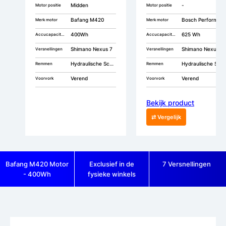
Midden
-
Motor positie
Motor positie
Bafang M420
Bosch Performance CX
Merk motor
Merk motor
400Wh
625 Wh
Accucapaciteit
Accucapaciteit
Shimano Nexus 7
Shimano Nexus 5
Versnellingen
Versnellingen
Hydraulische Schijfrem
Hydraulische Schijfremmen
Remmen
Remmen
Verend
Verend
Voorvork
Voorvork
Bekijk product
⇄ Vergelijk
Bafang M420 Motor
Exclusief in de
7 Versnellingen
- 400Wh
fysieke winkels