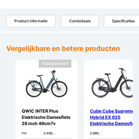
Product informatie
Combideals
Specificaties
Vergelijkbare en betere producten
Huidig product
QWIC INTER Plus
Cube Cube Supreme
Elektrische Damesfiets
Hybrid EX 625
28 inch 49cm7v
Elektrische Damesfiets
28 inch 5v
2.499,-
2.899,-
Prijs