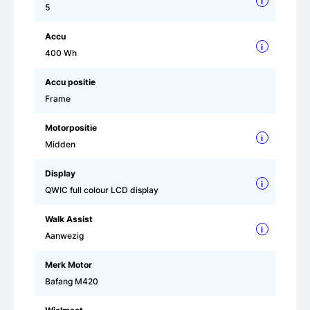
i
5
Accu
i
400 Wh
Accu positie
Frame
Motorpositie
i
Midden
Display
i
QWIC full colour LCD display
Walk Assist
i
Aanwezig
Merk Motor
Bafang M420