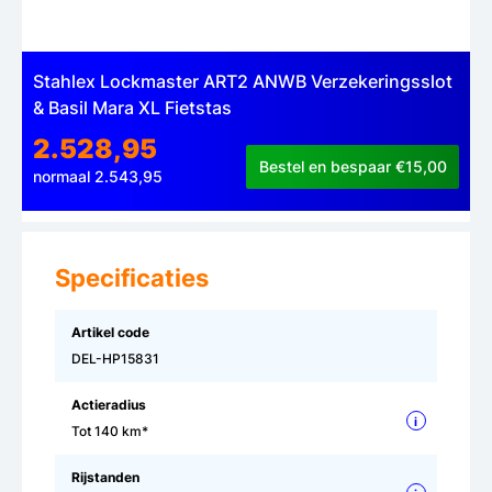
Stahlex Lockmaster ART2 ANWB Verzekeringsslot
& Basil Mara XL Fietstas
2.528,95
Bestel en bespaar €15,00
normaal 2.543,95
Specificaties
Artikel code
DEL-HP15831
Actieradius
i
Tot 140 km*
Rijstanden