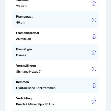
Wielmaat
i
28 inch
Framemaat
i
49 cm
Framemateriaal
i
Aluminium
Frametype
i
Dames
Versnellingen
i
Shimano Nexus 7
Remmen
i
Hydraulische Schijfremmen
Verlichting
i
Busch & Müller Upp 30 Lux