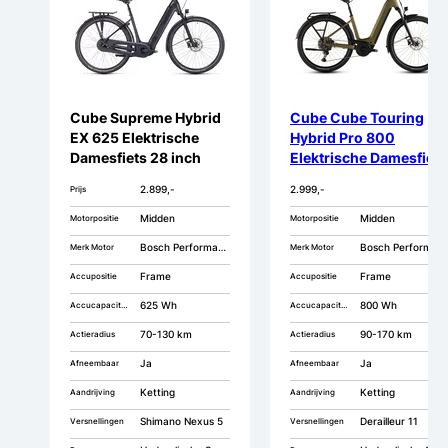
Cube Supreme Hybrid
Cube Cube Touring
EX 625 Elektrische
Hybrid Pro 800
Damesfiets 28 inch
Elektrische Damesfiets
46cm Grey/Black 5v
28 inch 11v
2.899,-
2.999,-
Prijs
Midden
Midden
Motorpositie
Motorpositie
Bosch Performance CX
Bosch Performance Line PX
Merk Motor
Merk Motor
Frame
Frame
Accupositie
Accupositie
625 Wh
800 Wh
Accucapaciteit
Accucapaciteit
70-130 km
90-170 km
Actieradius
Actieradius
Ja
Ja
Afneembaar
Afneembaar
Ketting
Ketting
Aandrijving
Aandrijving
Shimano Nexus 5
Derailleur 11
Versnellingen
Versnellingen