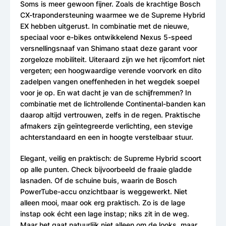
Soms is meer gewoon fijner. Zoals de krachtige Bosch
CX-trapondersteuning waarmee we de Supreme Hybrid
EX hebben uitgerust. In combinatie met de nieuwe,
speciaal voor e-bikes ontwikkelend Nexus 5-speed
versnellingsnaaf van Shimano staat deze garant voor
zorgeloze mobiliteit. Uiteraard zijn we het rijcomfort niet
vergeten; een hoogwaardige verende voorvork en dito
zadelpen vangen oneffenheden in het wegdek soepel
voor je op. En wat dacht je van de schijfremmen? In
combinatie met de lichtrollende Continental-banden kan
daarop altijd vertrouwen, zelfs in de regen. Praktische
afmakers zijn geïntegreerde verlichting, een stevige
achterstandaard en een in hoogte verstelbaar stuur.
Elegant, veilig en praktisch: de Supreme Hybrid scoort
op alle punten. Check bijvoorbeeld de fraaie gladde
lasnaden. Of de schuine buis, waarin de Bosch
PowerTube-accu onzichtbaar is weggewerkt. Niet
alleen mooi, maar ook erg praktisch. Zo is de lage
instap ook écht een lage instap; niks zit in de weg.
Maar het gaat natuurlijk niet alleen om de looks, maar