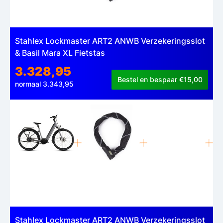
Stahlex Lockmaster ART2 ANWB Verzekeringsslot
& Basil Mara XL Fietstas
3.328,95
Bestel en bespaar €15,00
normaal 3.343,95
Stahlex Lockmaster ART2 ANWB Verzekeringsslot