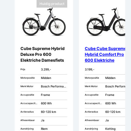
Huidig product
Cube Supreme Hybrid
Cube Cube Supreme
Deluxe Pro 600
Hybrid Comfort Pro
Elektriche Damesfiets
600 Elektriche
28 inch 58cm Enviolo
Damesfiets 28 inch
3.299,-
3.199,-
Prijs
Enviolo
Midden
Midden
Motorpositie
Motorpositie
Bosch Performance Line
Bosch Performance Line PX
Merk Motor
Merk Motor
Frame
Frame
Accupositie
Accupositie
600 Wh
600 Wh
Accucapaciteit
Accucapaciteit
60-120 km
60-120 km
Actieradius
Actieradius
Ja
Ja
Afneembaar
Afneembaar
Riem
Ketting
Aandrijving
Aandrijving