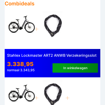
Combideals
Stahlex Lockmaster ART2 ANWB Verzekeringsslot
3.338,95
In winkelwagen
normaal 3.343,95