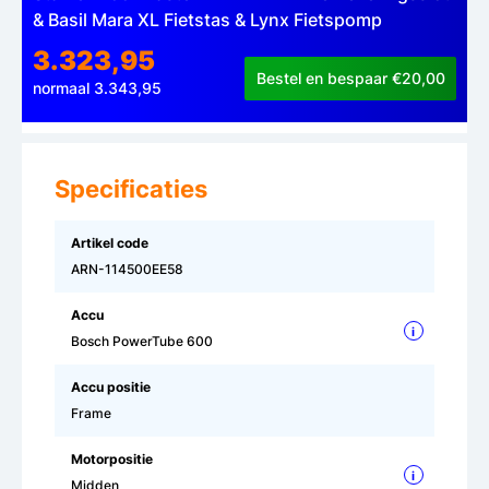
& Basil Mara XL Fietstas & Lynx Fietspomp
3.323,95
Bestel en bespaar €20,00
normaal 3.343,95
Specificaties
Artikel code
ARN-114500EE58
Accu
i
Bosch PowerTube 600
Accu positie
Frame
Motorpositie
i
Midden