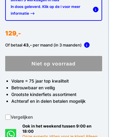
In doos geleverd. Klik op de i voor meer
i
informatie -->
129,-
Of betaal
43,-
per maand (in 3 maanden)
i
Niet op voorraad
Volare = 75 jaar top kwaliteit
Betrouwbaar en veilig
Grootste kinderfiets assortiment
Achteraf en in delen betalen mogelijk
Vergelijken
Ook in het weekend tussen 9:00 en
18:00
Onze experts zitten voor je klaar! Alleen