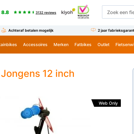
8.8
3132 reviews
Achteraf betalen mogelijk
2 jaar fabrieksgaran
ainbikes
Accessoires
Merken
Fatbikes
Outlet
Fietsenw
 Jongens 12 inch
Web Only