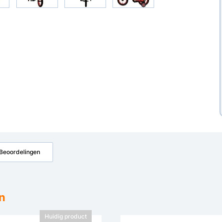
Beoordelingen
n
Huidig product