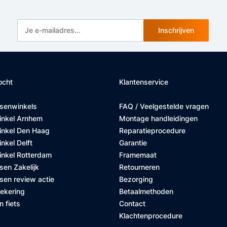
Inschrijven
ocht
Klantenservice
tsenwinkels
FAQ / Veelgestelde vragen
inkel Arnhem
Montage handleidingen
inkel Den Haag
Reparatieprocedure
nkel Delft
Garantie
inkel Rotterdam
Framemaat
sen Zakelijk
Retourneren
sen review actie
Bezorging
zekering
Betaalmethoden
n fiets
Contact
Klachtenprocedure