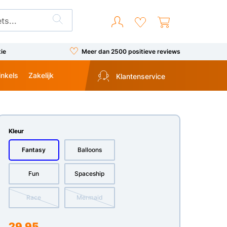
tie
Meer dan 2500 positieve reviews
inkels
Zakelijk
Klantenservice
Kleur
Fantasy
Balloons
Fun
Spaceship
Race
Mermaid
29,95