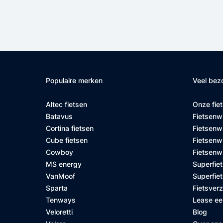
Populaire merken
Veel bez
Altec fietsen
Onze fie
Batavus
Fietsenw
Cortina fietsen
Fietsenw
Cube fietsen
Fietsenwi
Cowboy
Fietsenw
MS energy
Superfiet
VanMoof
Superfiet
Sparta
Fietsver
Tenways
Lease ee
Veloretti
Blog