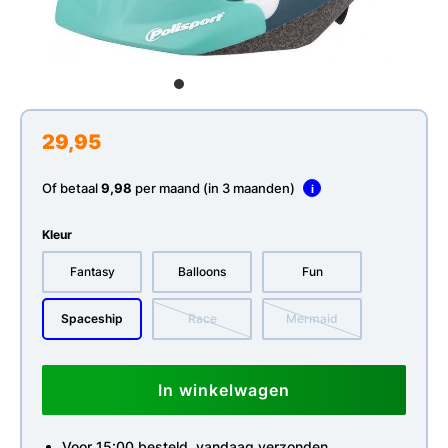
29,95
Of betaal
9,98
per maand (in 3 maanden)
i
Kleur
Fantasy
Balloons
Fun
Spaceship
Race
Mermaid
In winkelwagen
Voor 15:00 besteld, vandaag verzonden