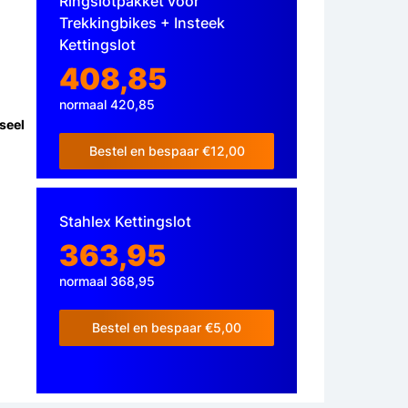
Ringslotpakket voor
Trekkingbikes + Insteek
Kettingslot
408,85
normaal 420,85
seel
Bestel en bespaar €12,00
Stahlex Kettingslot
363,95
normaal 368,95
Bestel en bespaar €5,00