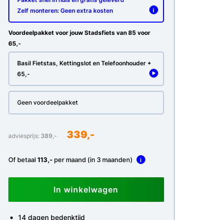
Zelf monteren: Geen extra kosten
i
Voordeelpakket voor jouw Stadsfiets van 85 voor
65,-
Basil Fietstas, Kettingslot en Telefoonhouder +
65,-
Geen voordeelpakket
339,-
adviesprijs:
389,-
Of betaal
113,-
per maand (in 3 maanden)
i
In winkelwagen
14 dagen bedenktijd