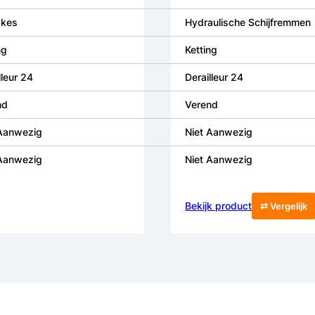
akes
Hydraulische Schijfremmen
ng
Ketting
lleur 24
Derailleur 24
nd
Verend
 Aanwezig
Niet Aanwezig
 Aanwezig
Niet Aanwezig
Bekijk product
⇄ Vergelijk