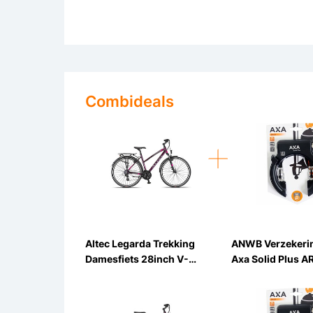
Combideals
Altec Legarda Trekking
ANWB Verzekeri
Damesfiets 28inch V-
Axa Solid Plus A
Brakes 24v
Ringslot