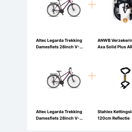
Altec Legarda Trekking
ANWB Verzekeri
Damesfiets 28inch V-
Axa Solid Plus A
Brakes 24v
Ringslot
Altec Legarda Trekking
Stahlex Kettingsl
Damesfiets 28inch V-
120cm Reflectie
Brakes 24v