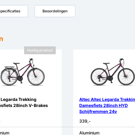
pecificaties
Beoordelingen
n
Huidig product
 Legarda Trekking
Altec Altec Legarda Trekki
sfiets 28inch V-Brakes
Damesfiets 28inch HYD
Schijfremmen 24v
-
339,-
inium
Aluminium