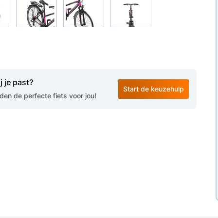
j je past?
Start de keuzehulp
en de perfecte fiets voor jou!