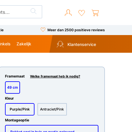
tie
Meer dan 2500 positieve reviews
inkels
Zakelijk
Klantenservice
Framemaat
Welke framemaat heb ik nodig?
49 cm
Kleur
Purple/Pink
Antraciet/Pink
Montageoptie
Pakket snel in huis en gratis geleverd