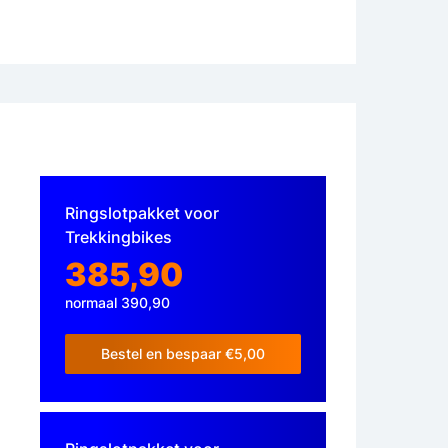
Ringslotpakket voor
Trekkingbikes
385,90
normaal 390,90
Bestel en bespaar €5,00