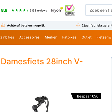
8.8
3132 reviews
Achteraf betalen mogelijk
2 jaar fabrieksgaran
ainbikes
Accessoires
Merken
Fatbikes
Outlet
Fietsenw
 Damesfiets 28inch V-
Bespaar €50