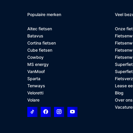
Populaire merken
Veel bez
Altec fietsen
Onze fie
Batavus
Fietsenw
Cortina fietsen
Fietsenw
Cube fietsen
Fietsenwi
Cowboy
Fietsenw
MS energy
Superfiet
VanMoof
Superfiet
Sparta
Fietsver
Tenways
Lease ee
Veloretti
Blog
Volare
Over ons
Vacature