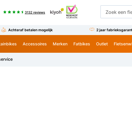
3132 reviews
Achteraf betalen mogelijk
2 jaar fabrieksgaran
ainbikes
Accessoires
Merken
Fatbikes
Outlet
Fietsenw
ervice