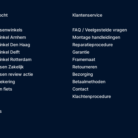
ocht
Klantenservice
tsenwinkels
FAQ / Veelgestelde vragen
inkel Arnhem
Montage handleidingen
inkel Den Haag
Reparatieprocedure
nkel Delft
Garantie
inkel Rotterdam
Framemaat
sen Zakelijk
Retourneren
sen review actie
Bezorging
zekering
Betaalmethoden
n fiets
Contact
Klachtenprocedure
s