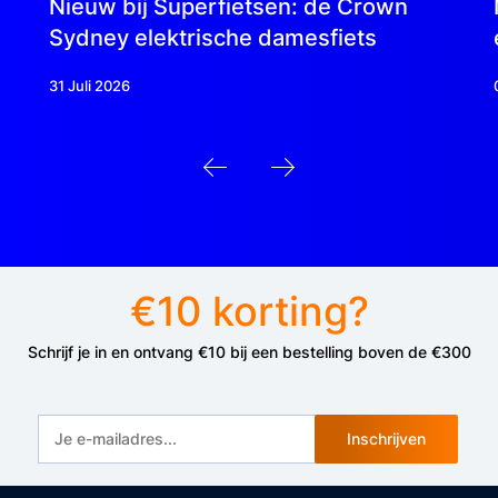
Nieuw bij Superfietsen: de Crown
Sydney elektrische damesfiets
31 Juli 2026
€10 korting?
Schrijf je in en ontvang €10 bij een bestelling boven de €300
Inschrijven