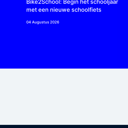
ting
Bike2School: Begin het schooljaar
met een nieuwe schoolfiets
04 Augustus 2026