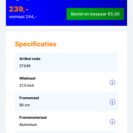
239,-
Bestel en bespaar €5,00
normaal 244,-
Specificaties
Artikel code
27349
Wielmaat
i
27,5 inch
Framemaat
i
50 cm
Framemateriaal
i
Aluminium