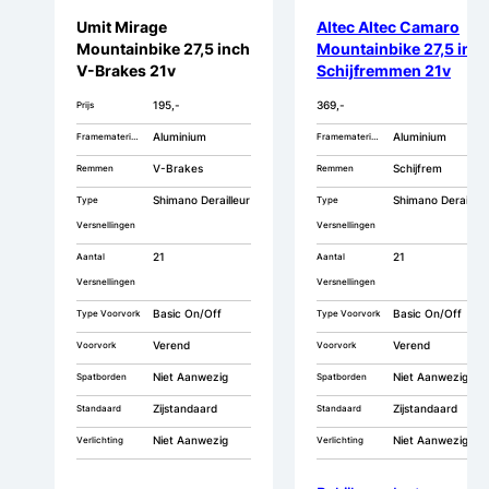
Umit Mirage
Altec Altec Camaro
Mountainbike 27,5 inch
Mountainbike 27,5 inc
V-Brakes 21v
Schijfremmen 21v
195,-
369,-
Prijs
Aluminium
Aluminium
Framemateriaal
Framemateriaal
V-Brakes
Schijfrem
Remmen
Remmen
Shimano Derailleur
Shimano Derailleu
Type
Type
Versnellingen
Versnellingen
21
21
Aantal
Aantal
Versnellingen
Versnellingen
Basic On/Off
Basic On/Off
Type Voorvork
Type Voorvork
Verend
Verend
Voorvork
Voorvork
Niet Aanwezig
Niet Aanwezig
Spatborden
Spatborden
Zijstandaard
Zijstandaard
Standaard
Standaard
Niet Aanwezig
Niet Aanwezig
Verlichting
Verlichting