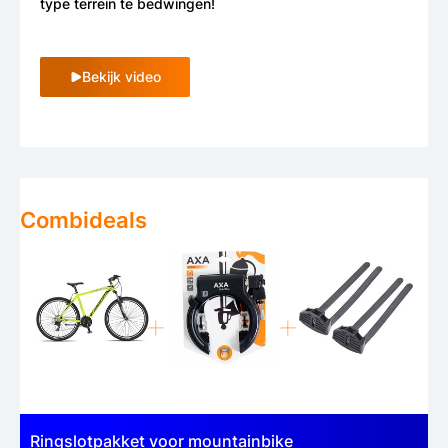
type terrein te bedwingen!
Bekijk video
Combideals
Ringslotpakket voor mountainbike