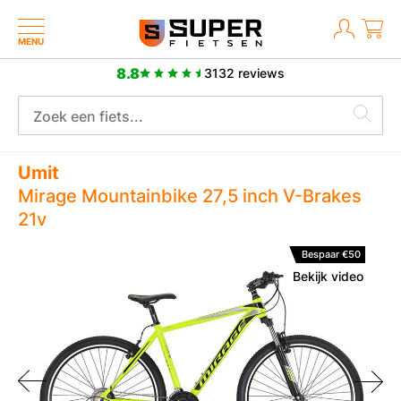
MENU
8.8
3132 reviews
8.8
3132 reviews
Umit
Mirage Mountainbike 27,5 inch V-Brakes
21v
Bespaar €50
Bekijk video