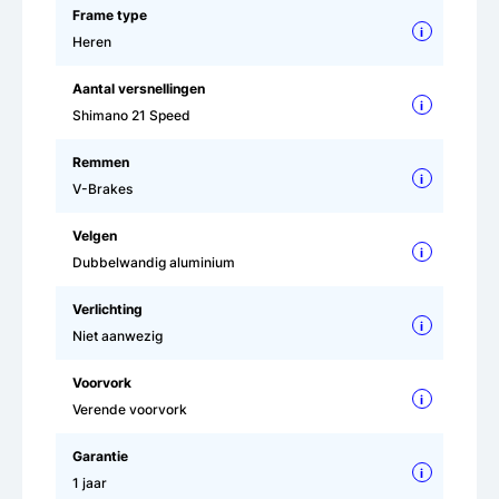
Frame type
i
Heren
Aantal versnellingen
i
Shimano 21 Speed
Remmen
i
V-Brakes
Velgen
i
Dubbelwandig aluminium
Verlichting
i
Niet aanwezig
Voorvork
i
Verende voorvork
Garantie
i
1 jaar