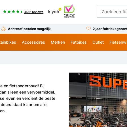
3132 reviews
Achteraf betalen mogelijk
2 jaar fabrieksgaran
ainbikes
Accessoires
Merken
Fatbikes
Outlet
Fietsenw
ie en fietsonderhoud! Bij
dan alleen een vervoermiddel.
kse leven en verdient de beste
teurs staat klaar om alle
ren.