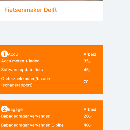
Fietsenmaker Delft
1
Accu
Arbeid
Accu meten + laden
35,-
Software update fiets
45,-
Onderzoekkosten/taxatie
70,-
(schaderapport)
2
Bagage
Arbeid
Babagedrager vervangen
20,-
Babagedrager vervangen E-bike
40,-