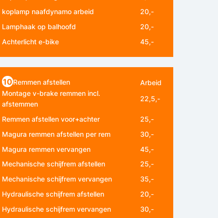
koplamp naafdynamo arbeid
20,-
Lamphaak op balhoofd
20,-
Achterlicht e-bike
45,-
10
Remmen afstellen
Arbeid
Montage v-brake remmen incl.
22,5,-
afstemmen
Remmen afstellen voor+achter
25,-
Magura remmen afstellen per rem
30,-
Magura remmen vervangen
45,-
Mechanische schijfrem afstellen
25,-
Mechanische schijfrem vervangen
35,-
Hydraulische schijfrem afstellen
20,-
Hydraulische schijfrem vervangen
30,-