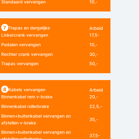
Standaard vervangen
10,-
7
Trapas en dergelijke
Arbeid
Linkercrank vervangen
17,5-
Pedalen vervangen
10,-
Rechter crank vervangen
30,-
Trapas vervangen
50,-
8
Kabels vervangen
Arbeid
Binnenkabel rem v-brake
20,-
Binnenkabel rollerbrake
22,5,-
Binnen+buitenkabel vervangen en
35,-
afstellen v-brake
Binnen+buitenkabel vervangen en
37,5-
afstellen rollerbrake