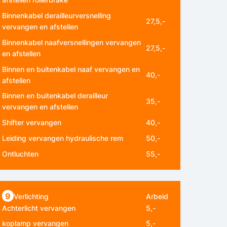
Binnenkabel derailleurversnelling
27,5,-
vervangen en afstellen
Binnenkabel naafversnellingen vervangen
27,5,-
en afstellen
Binnen en buitenkabel naaf vervangen en
40,-
afstellen
Binnen en buitenkabel derailleur
35,-
vervangen en afstellen
Shifter vervangen
40,-
Leiding vervangen hydraulische rem
50,-
Ontluchten
55,-
9
Verlichting
Arbeid
Achterlicht vervangen
5,-
koplamp vervangen
5,-