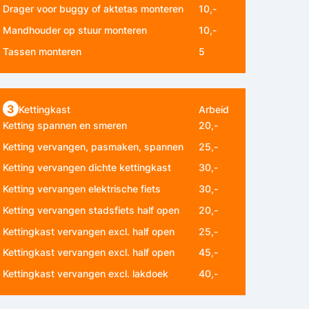
Drager voor buggy of aktetas monteren
10,-
Mandhouder op stuur monteren
10,-
Tassen monteren
5
3
Kettingkast
Arbeid
Ketting spannen en smeren
20,-
Ketting vervangen, pasmaken, spannen
25,-
Ketting vervangen dichte kettingkast
30,-
Ketting vervangen elektrische fiets
30,-
Ketting vervangen stadsfiets half open
20,-
Kettingkast vervangen excl. half open
25,-
Kettingkast vervangen excl. half open
45,-
Kettingkast vervangen excl. lakdoek
40,-