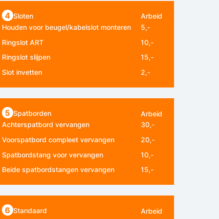
4
Sloten
Arbeid
Houden voor beugel/kabelslot monteren
5,-
Ringslot ART
10,-
Ringslot slijpen
15,-
Slot invetten
2,-
5
Spatborden
Arbeid
Achterspatbord vervangen
30,-
Voorspatbord compleet vervangen
20,-
Spatbordstang voor vervangen
10,-
Beide spatbordstangen vervangen
15,-
6
Standaard
Arbeid