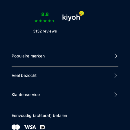
230 cm
Primaire basiskleur
8.8
Groen
3132 reviews
⇄ Vergelijk
Populaire merken
Klantbeoordelingen
Veel bezocht
Dit product heeft nog geen beoordelingen
Klantenservice
Schrijf een beoordeling
Eenvoudig (achteraf) betalen