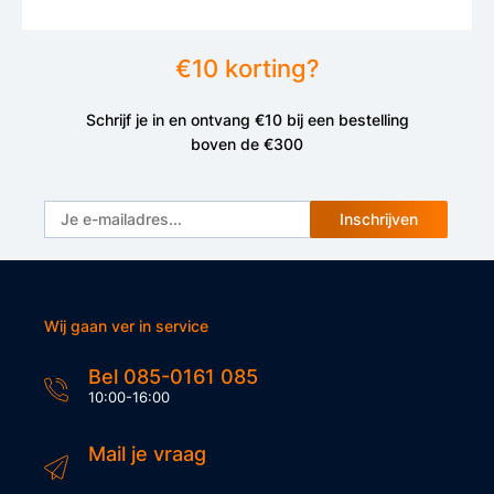
Specificaties
€10 korting?
Artikel code
Schrijf je in en ontvang €10 bij een bestelling
kb-KDFP82
boven de €300
Merk
VK
Inschrijven
Type
Re-Cover
Geschikt voor
Wij gaan ver in service
1 fiets
Bel 085-0161 085
10:00-16:00
Mail je vraag
Lengte in cm