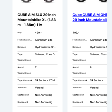
CUBE AIM SLX 29 inch
Cube CUBE AIM ONE
Mountainbike XL (1.83
29 inch Mountainbike
m - 1.88m) 11v
499,-
499,-
Prijs
Aluminium Lite
Aluminium Lite
Framemateriaal
Framemateriaal
Hydraulische Schijfrem
Hydraulische Schijfrem
Remmen
Remmen
Shimano Cues Derailleur
Shimano Tourney Derailleur
Type
Type
Versnellingen
Versnellingen
11
8
Aantal
Aantal
Versnellingen
Versnellingen
SR Suntour XCM
SR Suntour
Type Voorvork
Type Voorvork
Verend
Verend
Voorvork
Voorvork
Niet Aanwezig
Niet Aanwezig
Spatborden
Spatborden
Niet Aanwezig
Niet Aanwezig
Standaard
Standaard