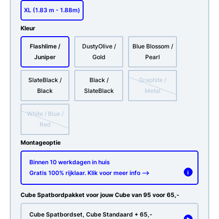
XL (1.83 m - 1.88m)
Kleur
Flashlime /
DustyOlive /
Blue Blossom /
Juniper
Gold
Pearl
SlateBlack /
Black /
Graphite /
Black
SlateBlack
Metal
White / Blue /
Red
Montageoptie
Binnen 10 werkdagen in huis
Gratis 100% rijklaar. Klik voor meer info -->
i
Cube Spatbordpakket voor jouw Cube van 95 voor 65,-
Cube Spatbordset, Cube Standaard + 65,-