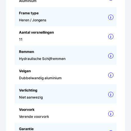
Aluminium
Frame type
i
Heren / Jongens
Aantal versnellingen
i
11
Remmen
i
Hydraulische Schijfremmen
Velgen
i
Dubbelwandig aluminium
Verlichting
i
Niet aanwezig
Voorvork
i
Verende voorvork
Garantie