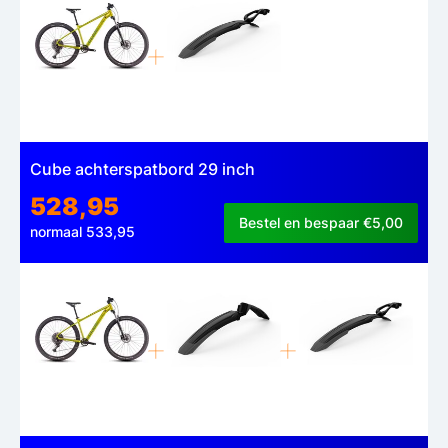
Cube achterspatbord 29 inch
528,95
Bestel en bespaar €5,00
normaal 533,95