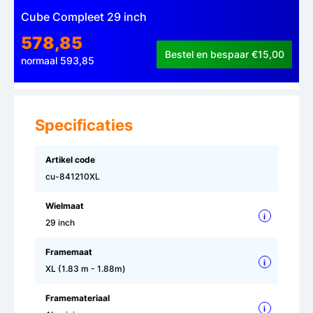
Cube Compleet 29 inch
578,85
Bestel en bespaar €15,00
normaal 593,85
Specificaties
Artikel code
cu-841210XL
Wielmaat
i
29 inch
Framemaat
i
XL (1.83 m - 1.88m)
Framemateriaal
i