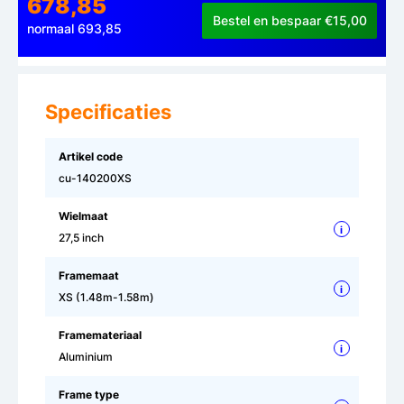
678,85
Bestel en bespaar €15,00
normaal 693,85
Specificaties
Artikel code
cu-140200XS
Wielmaat
i
27,5 inch
Framemaat
i
XS (1.48m-1.58m)
Framemateriaal
i
Aluminium
Frame type