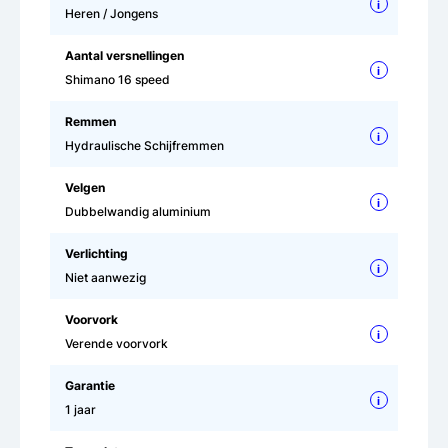
i
Heren / Jongens
Aantal versnellingen
i
Shimano 16 speed
Remmen
i
Hydraulische Schijfremmen
Velgen
i
Dubbelwandig aluminium
Verlichting
i
Niet aanwezig
Voorvork
i
Verende voorvork
Garantie
i
1 jaar