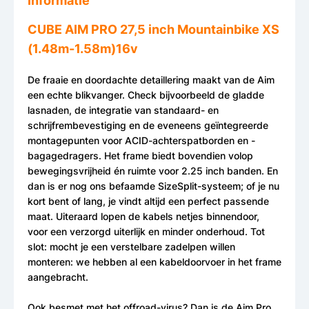
Informatie
CUBE AIM PRO 27,5 inch Mountainbike XS
(1.48m-1.58m)16v
De fraaie en doordachte detaillering maakt van de Aim
een echte blikvanger. Check bijvoorbeeld de gladde
lasnaden, de integratie van standaard- en
schrijfrembevestiging en de eveneens geïntegreerde
montagepunten voor ACID-achterspatborden en -
bagagedragers. Het frame biedt bovendien volop
bewegingsvrijheid én ruimte voor 2.25 inch banden. En
dan is er nog ons befaamde SizeSplit-systeem; of je nu
kort bent of lang, je vindt altijd een perfect passende
maat. Uiteraard lopen de kabels netjes binnendoor,
voor een verzorgd uiterlijk en minder onderhoud. Tot
slot: mocht je een verstelbare zadelpen willen
monteren: we hebben al een kabeldoorvoer in het frame
aangebracht.
Ook besmet met het offroad-virus? Dan is de Aim Pro