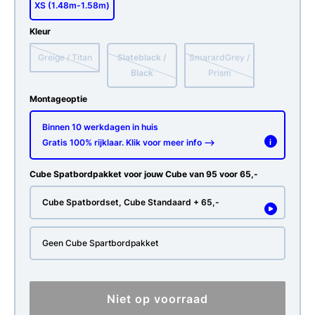
XS (1.48m-1.58m)
Kleur
Greige / Titan
Slateblack /
SmarardGrey /
Black
Prism
Montageoptie
Binnen 10 werkdagen in huis
Gratis 100% rijklaar. Klik voor meer info -->
i
Cube Spatbordpakket voor jouw Cube van 95 voor 65,-
Cube Spatbordset, Cube Standaard + 65,-
Geen Cube Spartbordpakket
Niet op voorraad