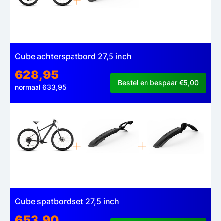
Cube achterspatbord 27,5 inch
628,95
Bestel en bespaar €5,00
normaal 633,95
Cube spatbordset 27,5 inch
653,90