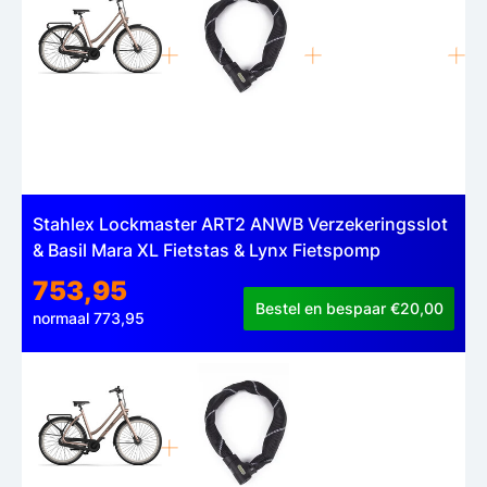
Stahlex Lockmaster ART2 ANWB Verzekeringsslot
& Basil Mara XL Fietstas & Lynx Fietspomp
753,95
Bestel en bespaar €20,00
normaal 773,95