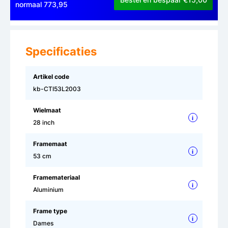
normaal 773,95
Specificaties
Artikel code
kb-CTI53L2003
Wielmaat
i
28 inch
Framemaat
i
53 cm
Framemateriaal
i
Aluminium
Frame type
i
Dames