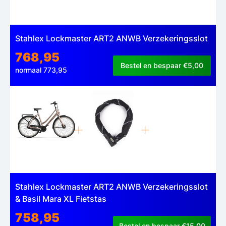
Stahlex Lockmaster ART2 ANWB Verzekeringsslot
768,95
Bestel en bespaar €5,00
normaal 773,95
Stahlex Lockmaster ART2 ANWB Verzekeringsslot
& Basil Mara XL Fietstas
758,95
Bestel en bespaar €15,00