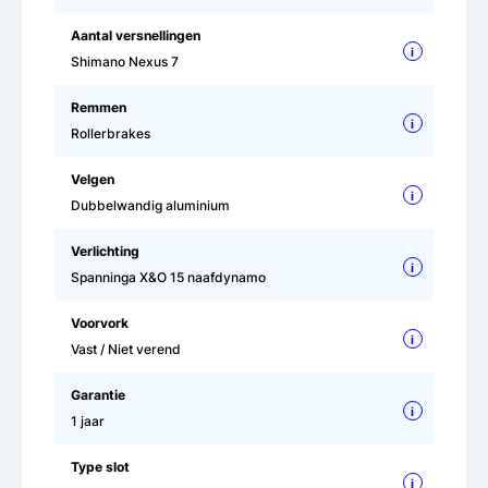
Aantal versnellingen
i
Shimano Nexus 7
Remmen
i
Rollerbrakes
Velgen
i
Dubbelwandig aluminium
Verlichting
i
Spanninga X&O 15 naafdynamo
Voorvork
i
Vast / Niet verend
Garantie
i
1 jaar
Type slot
i