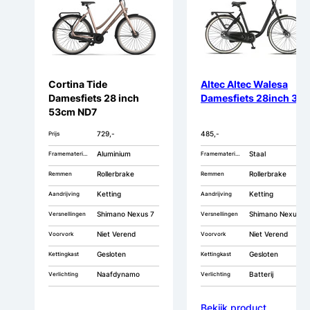
Cortina Tide
Altec Altec Walesa
Damesfiets 28 inch
Damesfiets 28inch 3v
53cm ND7
729,-
485,-
Prijs
Aluminium
Staal
Framemateriaal
Framemateriaal
Rollerbrake
Rollerbrake
Remmen
Remmen
Ketting
Ketting
Aandrijving
Aandrijving
Shimano Nexus 7
Shimano Nexus 3
Versnellingen
Versnellingen
Niet Verend
Niet Verend
Voorvork
Voorvork
Gesloten
Gesloten
Kettingkast
Kettingkast
Naafdynamo
Batterij
Verlichting
Verlichting
Bekijk product