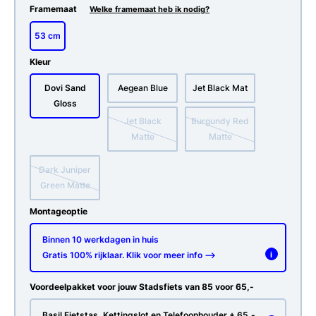
Framemaat
Welke framemaat heb ik nodig?
53 cm
Kleur
Dovi Sand
Aegean Blue
Jet Black Mat
Gloss
Jet Black
Burgundy Red
Matte
Matte
Dark Juniper
Green Matte
Montageoptie
Binnen 10 werkdagen in huis
Gratis 100% rijklaar. Klik voor meer info -->
i
Voordeelpakket voor jouw Stadsfiets van 85 voor 65,-
Basil Fietstas, Kettingslot en Telefoonhouder + 65,-