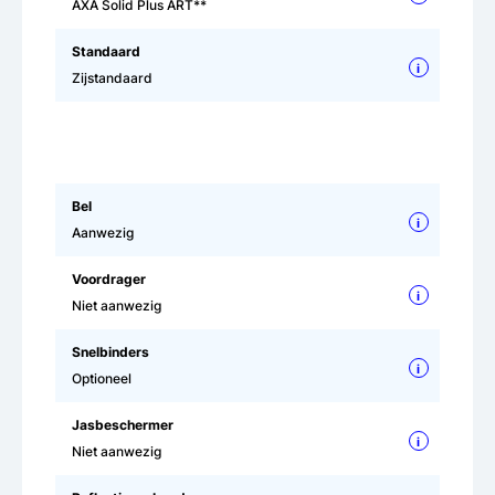
AXA Solid Plus ART**
Standaard
i
Zijstandaard
Bel
i
Aanwezig
Voordrager
i
Niet aanwezig
Snelbinders
i
Optioneel
Jasbeschermer
i
Niet aanwezig