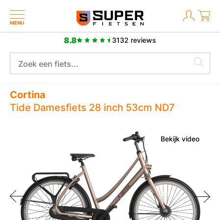
MENU
8.8
3132 reviews
Meer dan 2500 positieve reviews
Cortina
Tide Damesfiets 28 inch 53cm ND7
Bekijk video