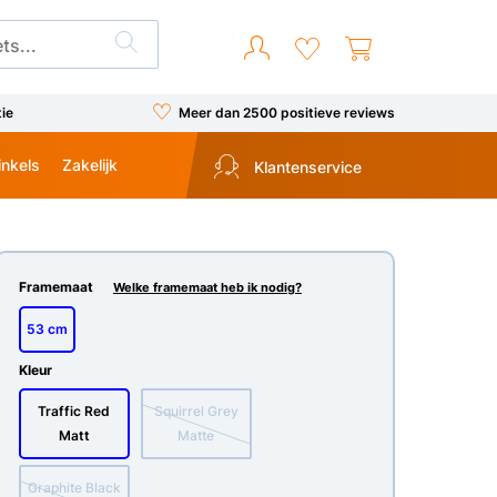
tie
Meer dan 2500 positieve reviews
inkels
Zakelijk
Klantenservice
Framemaat
Welke framemaat heb ik nodig?
53 cm
Kleur
Traffic Red
Squirrel Grey
Matt
Matte
Graphite Black