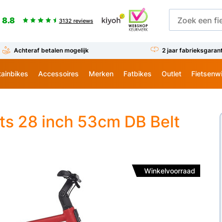
8.8
3132 reviews
Achteraf betalen mogelijk
2 jaar fabrieksgaran
ainbikes
Accessoires
Merken
Fatbikes
Outlet
Fietsenw
ts 28 inch 53cm DB Belt
Winkelvoorraad