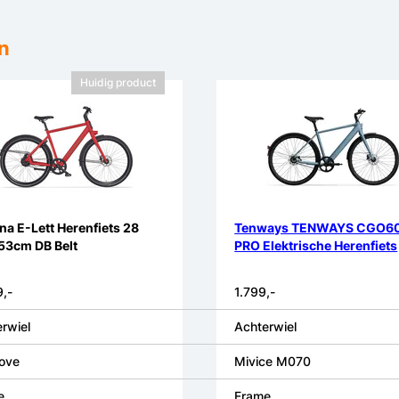
n
Huidig product
na E-Lett Herenfiets 28
Tenways TENWAYS CGO6
53cm DB Belt
PRO Elektrische Herenfiets
,-
1.799,-
rwiel
Achterwiel
ove
Mivice M070
e
Frame