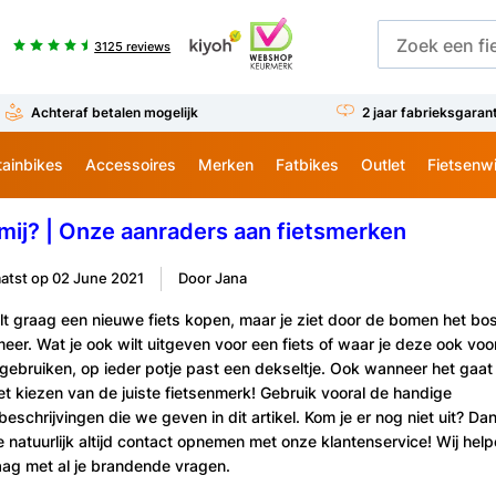
3125 reviews
Achteraf betalen mogelijk
2 jaar fabrieksgaran
ainbikes
Accessoires
Merken
Fatbikes
Outlet
Fietsenw
 mij? | Onze aanraders aan fietsmerken
atst op
02 June 2021
Door Jana
lt graag een nieuwe fiets kopen, maar je ziet door de bomen het bo
meer. Wat je ook wilt uitgeven voor een fiets of waar je deze ook voo
gebruiken, op ieder potje past een dekseltje. Ook wanneer het gaat
t kiezen van de juiste fietsenmerk! Gebruik vooral de handige
eschrijvingen die we geven in dit artikel. Kom je er nog niet uit? Da
e natuurlijk altijd contact opnemen met onze klantenservice! Wij hel
aag met al je brandende vragen.