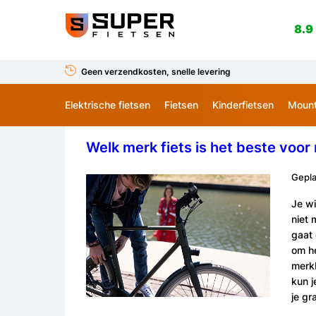
8.9
Geen verzendkosten, snelle levering
Elektrische fietsen
Fietsen
Kinderfietsen
Mount
Welk merk fiets is het beste voor
Gepla
Je wi
niet 
gaat 
om he
merkb
kun j
je gr