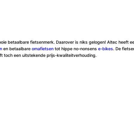
ooie betaalbare fietsenmerk. Daarover is niks gelogen! Altec heeft e
en
en betaalbare
omafietsen
tot hippe no-nonsens
e-bikes
. De fietse
ft toch een uitstekende prijs-kwaliteitverhouding.