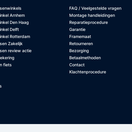
tsenwinkels
FAQ / Veelgestelde vragen
inkel Arnhem
Montage handleidingen
inkel Den Haag
Reparatieprocedure
nkel Delft
Garantie
inkel Rotterdam
Framemaat
sen Zakelijk
Retourneren
sen review actie
Bezorging
zekering
Betaalmethoden
n fiets
Contact
Klachtenprocedure
s