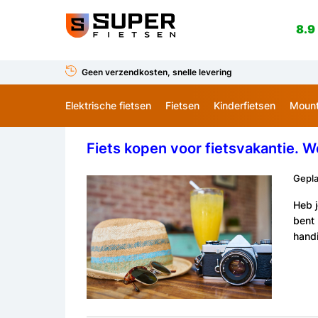
8.9
Geen verzendkosten, snelle levering
Elektrische fietsen
Fietsen
Kinderfietsen
Mount
Fiets kopen voor fietsvakantie. We
Gepla
Heb j
bent 
handi