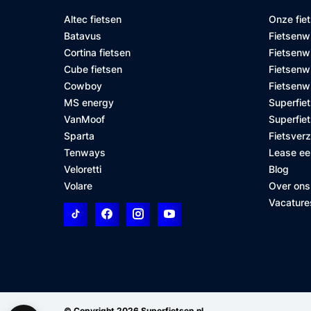
Altec fietsen
Onze fie
Batavus
Fietsenw
Cortina fietsen
Fietsenw
Cube fietsen
Fietsenwi
Cowboy
Fietsenw
MS energy
Superfiet
VanMoof
Superfiet
Sparta
Fietsver
Tenways
Lease ee
Veloretti
Blog
Volare
Over ons
Vacature
© Copyright 2026 Superfietsen.nl