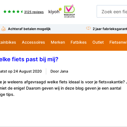
3125 reviews
Achteraf betalen mogelijk
2 jaar fabrieksgaran
ainbikes
Accessoires
Merken
Fatbikes
Outlet
Fietsenw
lke fiets past bij mij?
atst op
24 August 2020
Door Jana
e je weleens afgevraagd welke fiets ideaal is voor je fietsvakantie? 
niet de enige! Daarom geven wij in deze blog geven je een aantal
ge tips.