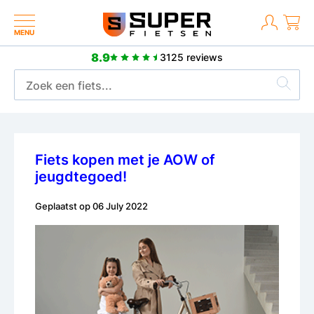
MENU
8.9
3125 reviews
2 jaar fabrieksgarantie
Fiets kopen met je AOW of
jeugdtegoed!
Geplaatst op
06 July 2022