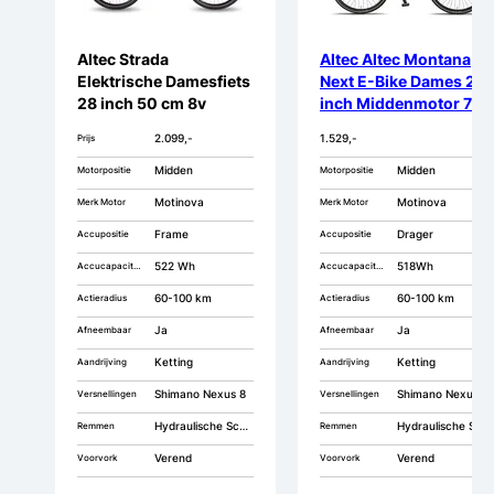
Altec Strada
Altec Altec Montana
Elektrische Damesfiets
Next E-Bike Dames 28
28 inch 50 cm 8v
inch Middenmotor 7v
Hydraulische
2.099,-
1.529,-
Prijs
Schijfremmen
Midden
Midden
Motorpositie
Motorpositie
Motinova
Motinova
Merk Motor
Merk Motor
Frame
Drager
Accupositie
Accupositie
522 Wh
518Wh
Accucapaciteit
Accucapaciteit
60-100 km
60-100 km
Actieradius
Actieradius
Ja
Ja
Afneembaar
Afneembaar
Ketting
Ketting
Aandrijving
Aandrijving
Shimano Nexus 8
Shimano Nexus 7
Versnellingen
Versnellingen
Hydraulische Schijfremmen
Hydraulische Schijfremmen
Remmen
Remmen
Verend
Verend
Voorvork
Voorvork