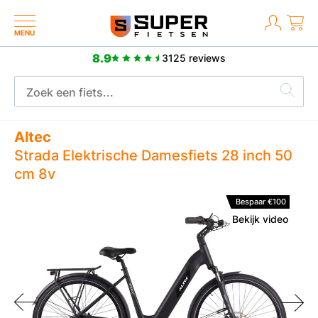
MENU
8.9
3125 reviews
8.9
3125 reviews
Altec
Strada Elektrische Damesfiets 28 inch 50
cm 8v
Bespaar €100
Bekijk video