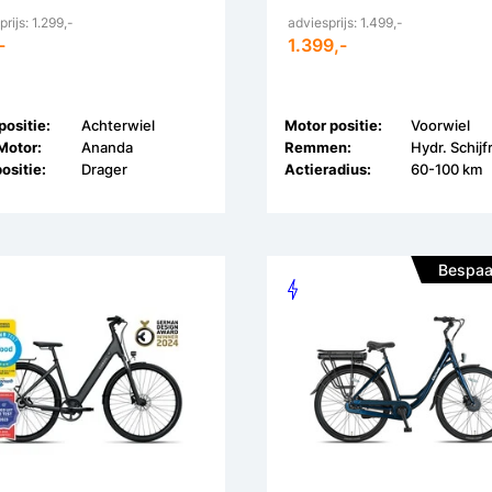
rijs: 1.299,-
adviesprijs: 1.499,-
-
1.399,-
ositie:
Achterwiel
Motor positie:
Voorwiel
Motor:
Ananda
Remmen:
Hydr. Schij
ositie:
Drager
Actieradius:
60-100 km
Bespaa