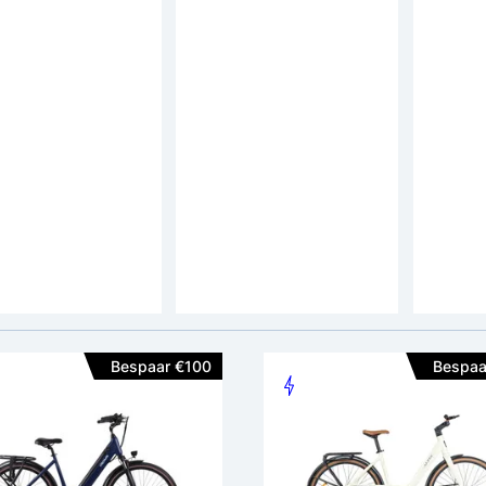
 Porto
Altec Dance Elektrische
Altec O
rische Damesfiets
Damesfiets 28 inch
Damesfi
ch 7v
rijs: 1.199,-
adviesprijs: 1.449,-
adviespri
9,-
1.099,-
949,-
Motor positie:
Achterwiel
Motor positie:
Achterwiel
Accupositie:
Frame
Accupositie:
Frame
en:
Hydr. Schijfrem
Remmen:
Hydr. Schijfrem
Remme
Bespaar €100
Bespaa