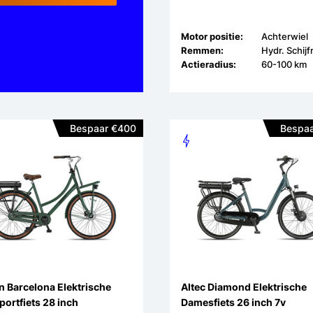
Motor positie:
Achterwiel
Remmen:
Hydr. Schij
Actieradius:
60-100 km
Bespaar €400
Bespaa
 Barcelona Elektrische
Altec Diamond Elektrische
portfiets 28 inch
Damesfiets 26 inch 7v