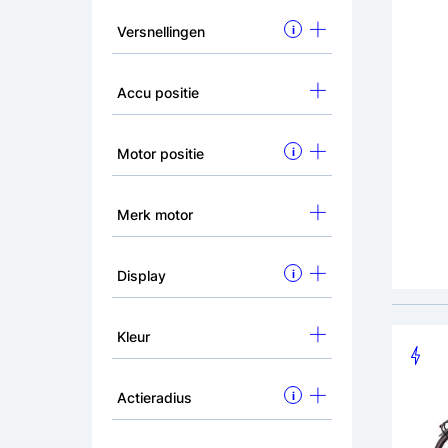
Versnellingen
i
Crown
Elekt
Accu positie
28 in
adviesp
1.09
Motor positie
i
Merk motor
Remm
Display
i
Kleur
Actieradius
i