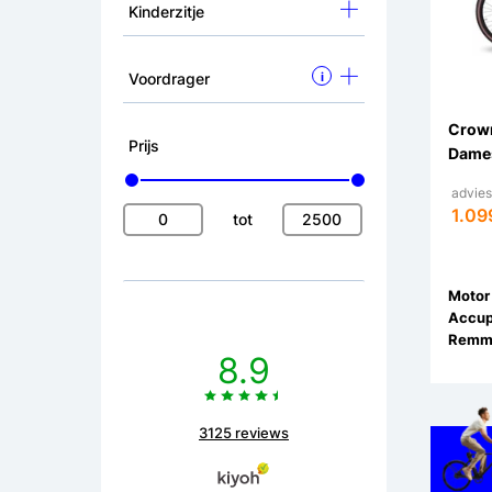
Kinderzitje
Voordrager
i
Crown
Prijs
Dames
adviesp
1.09
tot
Motor 
Accup
Remm
8.9
3125 reviews