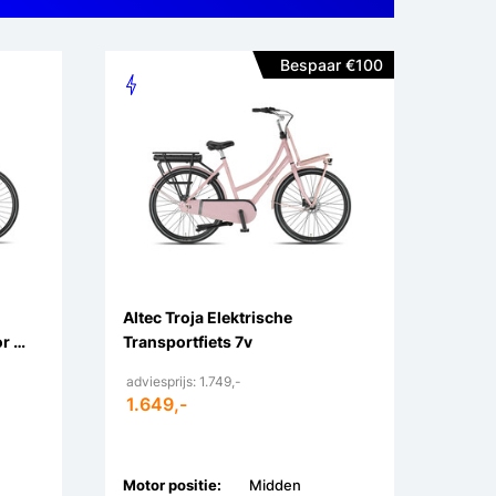
Bespaar €100
Altec Troja Elektrische
r 7v
Transportfiets 7v
n
adviesprijs: 1.749,-
1.649,-
Motor positie:
Midden