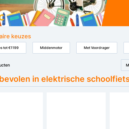
aire keuzes
s tot €1199
Middenmotor
Met Voordrager
ucten
M
evolen in elektrische schoolfiet
Bespaar €100
Bespaar €350