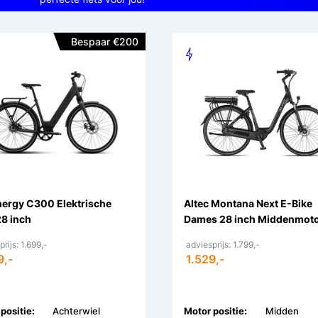
Bespaar €200
ergy C300 Elektrische
Altec Montana Next E-Bike
28 inch
Dames 28 inch Middenmoto
Hydraulische Schijfremme
rijs: 1.699,-
adviesprijs: 1.799,-
9,-
1.529,-
positie:
Achterwiel
Motor positie:
Midden