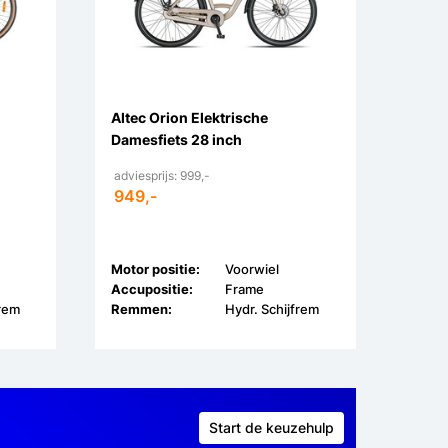
Altec Orion Elektrische
Damesfiets 28 inch
adviesprijs: 999,-
949,-
Motor positie:
Voorwiel
Accupositie:
Frame
frem
Remmen:
Hydr. Schijfrem
Start de keuzehulp