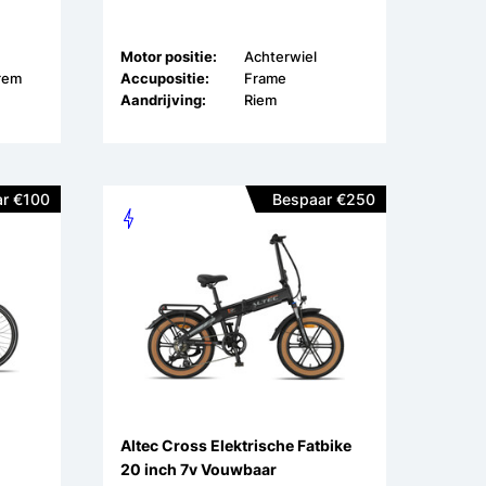
Motor positie:
Achterwiel
frem
Accupositie:
Frame
Aandrijving:
Riem
r €100
Bespaar €250
Altec Cross Elektrische Fatbike
20 inch 7v Vouwbaar