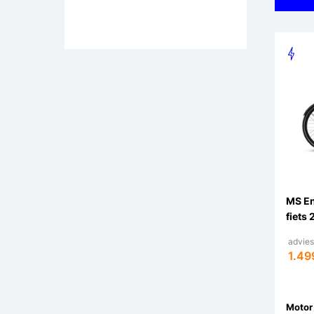
MS En
fiets 
adviesp
1.49
Motor 