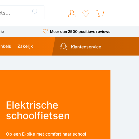
tie
Meer dan 2500 positieve reviews
inkels
Zakelijk
Klantenservice
Elektrische
schoolfietsen
Op een E-bike met comfort naar school