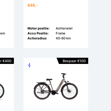
849,-
Motor positie:
Achterwiel
frem
Accu Positie:
Frame
Actieradius:
40-60 km
r €400
Bespaar €100