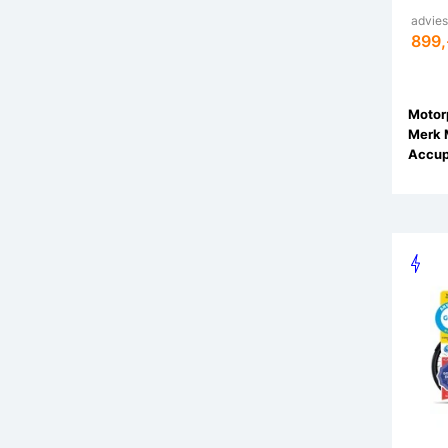
adviesp
899,
Motorp
Merk 
Accup