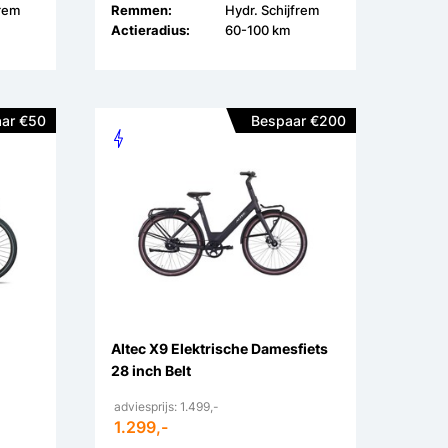
frem
Remmen:
Hydr. Schijfrem
Actieradius:
60-100 km
ar €50
Bespaar €200
Altec X9 Elektrische Damesfiets
28 inch Belt
adviesprijs: 1.499,-
1.299,-