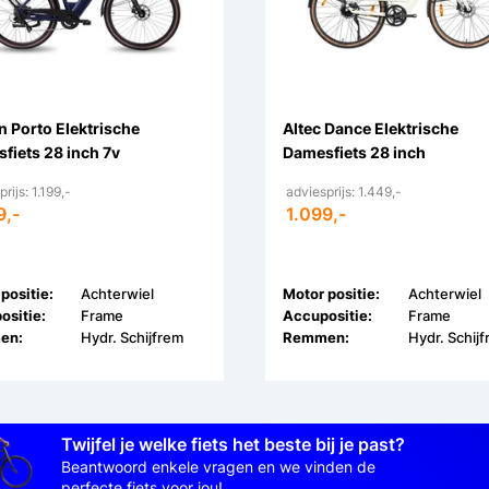
 Porto Elektrische
Altec Dance Elektrische
fiets 28 inch 7v
Damesfiets 28 inch
rijs: 1.199,-
adviesprijs: 1.449,-
9,-
1.099,-
positie:
Achterwiel
Motor positie:
Achterwiel
ositie:
Frame
Accupositie:
Frame
en:
Hydr. Schijfrem
Remmen:
Hydr. Schij
Twijfel je welke fiets het beste bij je past?
Beantwoord enkele vragen en we vinden de
perfecte fiets voor jou!