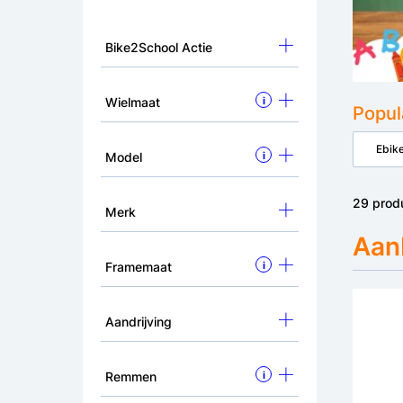
Bike2School Actie
Wielmaat
i
Popul
Ebike
Model
i
29 prod
Merk
Aanb
Framemaat
i
Aandrijving
Remmen
i