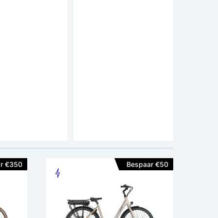
rion Elektrische
MS Energy C300
ets 28 inch
Elektrische fiets 28
inch
js: 999,-
adviesprijs: 1.699,-
1.499,-
Motor positie:
Voorwiel
Motor positie:
Achterwiel
Accupositie:
Frame
Accupositie:
Frame
n:
Hydr. Schijfrem
Aandrijving:
Riem
r €350
Bespaar €50