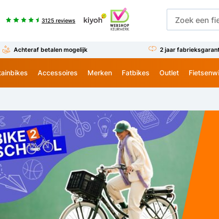
3125 reviews
Achteraf betalen mogelijk
2 jaar fabrieksgaran
ainbikes
Accessoires
Merken
Fatbikes
Outlet
Fietsenw