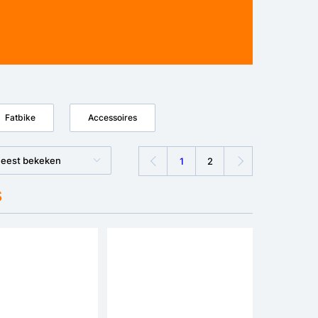
Fatbike
Accessoires
eest bekeken
1
2
s
Bespaar €50
Bespaar €200