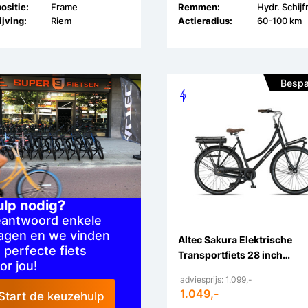
ositie:
Frame
Remmen:
Hydr. Schij
jving:
Riem
Actieradius:
60-100 km
Bespa
ulp nodig?
antwoord enkele
agen en we vinden
Altec Sakura Elektrische
 perfecte fiets
Transportfiets 28 inch
or jou!
Hydraulische Schijfrem
adviesprijs: 1.099,-
1.049,-
Start de keuzehulp