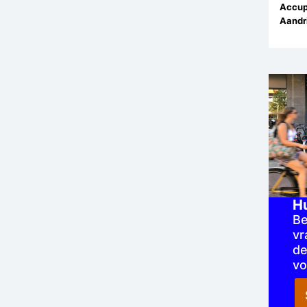
Accup
Aandri
H
Be
vr
de
vo