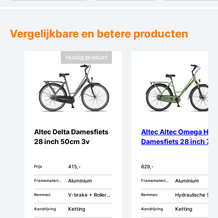
Vergelijkbare en betere producten
Huidig product
Altec Delta Damesfiets
Altec Altec Omega HYD
28 inch 50cm 3v
Damesfiets 28 inch 7v
415,-
629,-
Prijs
Aluminium
Aluminium
Framemateriaal
Framemateriaal
V-brake + Rollerbrake
Hydraulische Schijfremmen
Remmen
Remmen
Ketting
Ketting
Aandrijving
Aandrijving