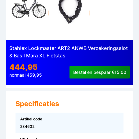
Stahlex Lockmaster ART2 ANWB Verzekeringsslot
& Basil Mara XL Fietstas
444,95
Bestel en bespaar €15,00
normaal 459,95
Specificaties
Artikel code
284632