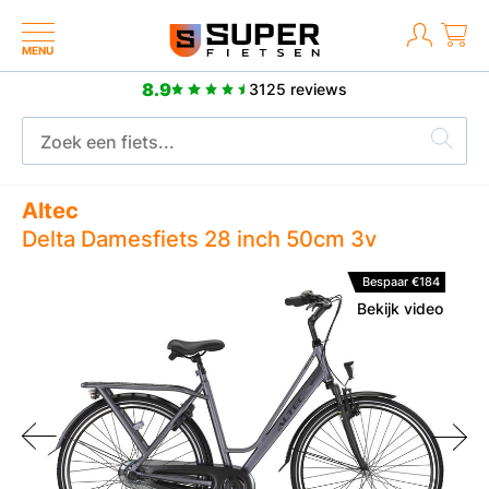
MENU
8.9
3125 reviews
8.9
3125 reviews
Altec
Delta Damesfiets 28 inch 50cm 3v
Bespaar €184
Bekijk video