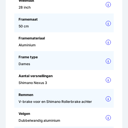
Wielmaat
i
28 inch
Framemaat
i
50 cm
Framemateriaal
i
Aluminium
Frame type
i
Dames
Aantal versnellingen
i
Shimano Nexus 3
Remmen
i
V-brake voor en Shimano Rollerbrake achter
Velgen
i
Dubbelwandig aluminium