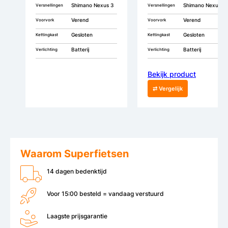
Shimano Nexus 3
Shimano Nexus 7
Versnellingen
Versnellingen
Verend
Verend
Voorvork
Voorvork
Gesloten
Gesloten
Kettingkast
Kettingkast
Batterij
Batterij
Verlichting
Verlichting
Bekijk product
⇄ Vergelijk
Waarom Superfietsen
14 dagen bedenktijd
Voor 15:00 besteld = vandaag verstuurd
Laagste prijsgarantie