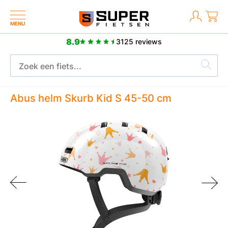
MENU
8.9
3125 reviews
Meer dan 2500 posit
brieksgarantie
Abus helm Skurb Kid S 45-50 cm