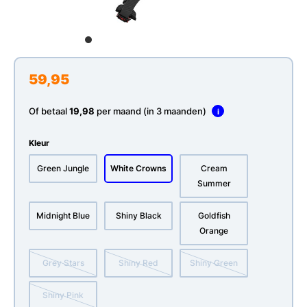
59,95
Of betaal
19,98
per maand (in 3 maanden)
i
Kleur
Green Jungle
White Crowns
Cream
Summer
Midnight Blue
Shiny Black
Goldfish
Orange
Grey Stars
Shiny Red
Shiny Green
Shiny Pink