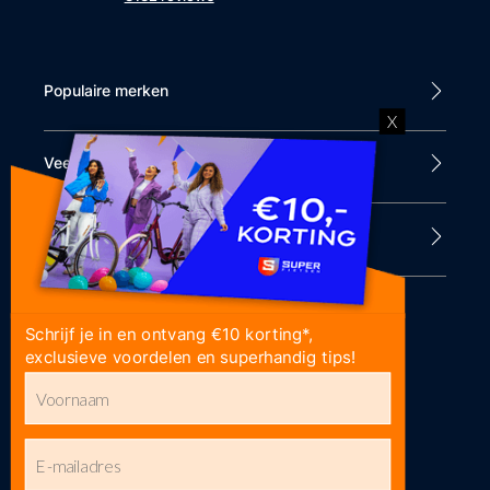
Populaire merken
X
Veel bezocht
Klantenservice
Eenvoudig (achteraf) betalen
Schrijf je in en ontvang €10 korting*,
exclusieve voordelen en superhandig tips!
Bed
J