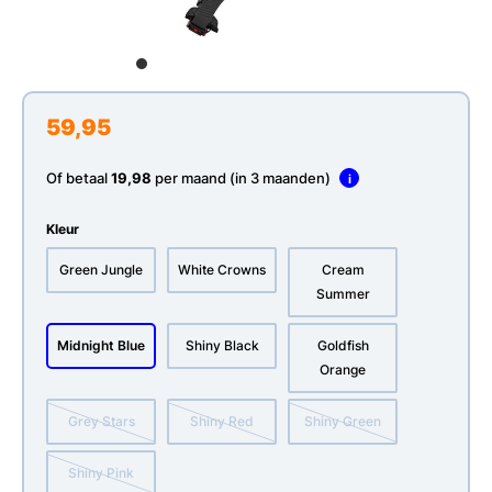
59,95
Of betaal
19,98
per maand (in 3 maanden)
i
Kleur
Green Jungle
White Crowns
Cream
Summer
Midnight Blue
Shiny Black
Goldfish
Orange
Grey Stars
Shiny Red
Shiny Green
Shiny Pink