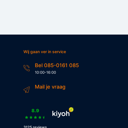
Wij gaan ver in service
Bel 085-0161 085
10:00-16:00
Mail je vraag
8.9
3125 reviews