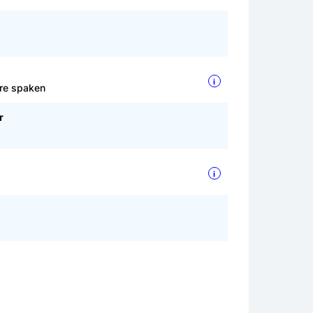
i
are spaken
r
i