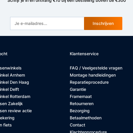
Schrijf je in en ontvang €10 bij een bestelling boven de €300
Inschrijven
ocht
Klantenservice
tsenwinkels
FAQ / Veelgestelde vragen
inkel Arnhem
Montage handleidingen
inkel Den Haag
Reparatieprocedure
nkel Delft
Garantie
inkel Rotterdam
Framemaat
sen Zakelijk
Retourneren
sen review actie
Bezorging
zekering
Betaalmethoden
n fiets
Contact
Klachtenprocedure