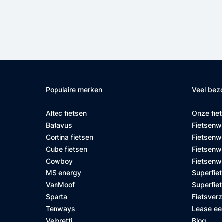
Populaire merken
Veel bez
Altec fietsen
Onze fie
Batavus
Fietsenw
Cortina fietsen
Fietsenw
Cube fietsen
Fietsenwi
Cowboy
Fietsenw
MS energy
Superfiet
VanMoof
Superfiet
Sparta
Fietsver
Tenways
Lease ee
Veloretti
Blog