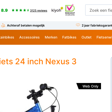
8.9
3125 reviews
Achteraf betalen mogelijk
2 jaar fabrieksgaran
ainbikes
Accessoires
Merken
Fatbikes
Outlet
Fietsenw
ets 24 inch Nexus 3
Web Only