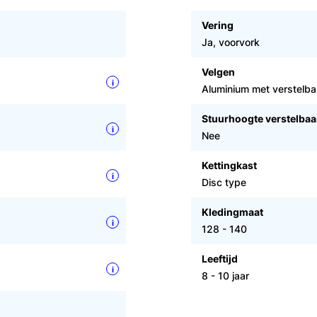
Vering
Ja, voorvork
Velgen
i
Aluminium met verstelb
Stuurhoogte verstelbaa
i
Nee
Kettingkast
i
Disc type
Kledingmaat
i
128 - 140
Leeftijd
i
8 - 10 jaar