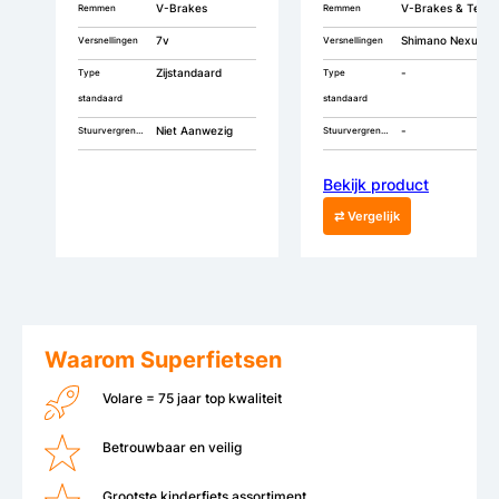
V-Brakes
V-Brakes & Terugtrap
Remmen
Remmen
7v
Shimano Nexus 3
Versnellingen
Versnellingen
Zijstandaard
-
Type
Type
standaard
standaard
Niet Aanwezig
-
Stuurvergrendeling
Stuurvergrendeling
Bekijk product
⇄ Vergelijk
Waarom Superfietsen
Volare = 75 jaar top kwaliteit
Betrouwbaar en veilig
Grootste kinderfiets assortiment