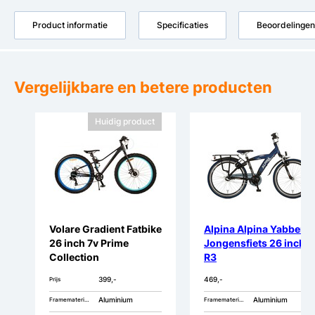
Product informatie
Specificaties
Beoordelingen
Vergelijkbare en betere producten
Huidig product
Volare Gradient Fatbike
Alpina Alpina Yabber
26 inch 7v Prime
Jongensfiets 26 inch
Collection
R3
399,-
469,-
Prijs
Aluminium
Aluminium
Framemateriaal
Framemateriaal