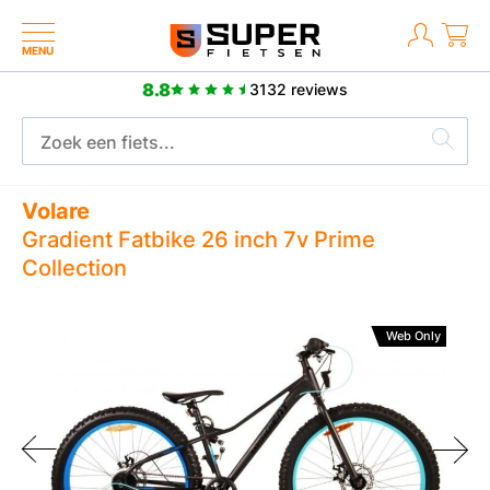
MENU
8.8
3132 reviews
2 jaar fabrieksgarantie
Volare
Gradient Fatbike 26 inch 7v Prime
Collection
Web Only