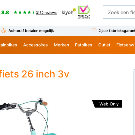
8.8
3132 reviews
Achteraf betalen mogelijk
2 jaar fabrieksgaran
ainbikes
Accessoires
Merken
Fatbikes
Outlet
Fietsenw
iets 26 inch 3v
Web Only