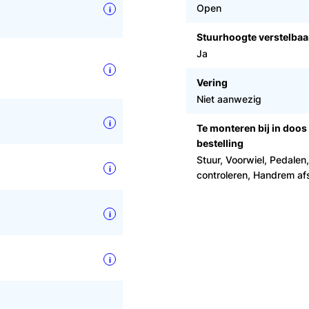
Open
i
Stuurhoogte verstelbaa
Ja
i
Vering
Niet aanwezig
i
Te monteren bij in doos
bestelling
Stuur, Voorwiel, Pedalen
i
controleren, Handrem afst
i
i