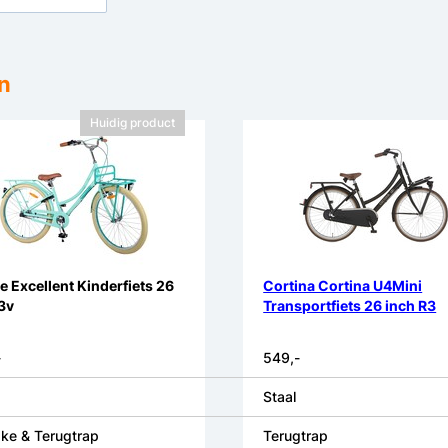
n
Huidig product
e Excellent Kinderfiets 26
Cortina Cortina U4Mini
3v
Transportfiets 26 inch R3
-
549,-
Staal
ke & Terugtrap
Terugtrap