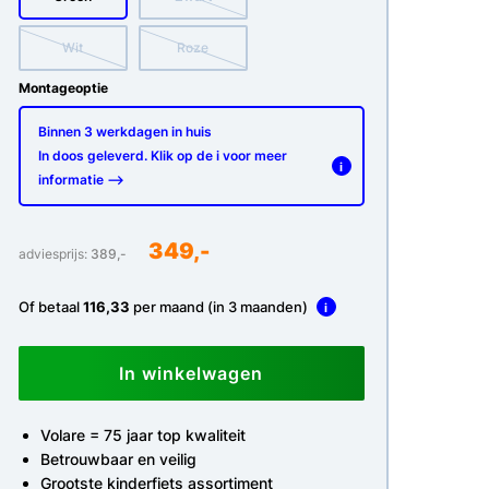
Wit
Roze
Montageoptie
Binnen 3 werkdagen in huis
In doos geleverd. Klik op de i voor meer
i
informatie -->
349,-
adviesprijs:
389,-
Of betaal
116,33
per maand (in 3 maanden)
i
In winkelwagen
Volare = 75 jaar top kwaliteit
Betrouwbaar en veilig
Grootste kinderfiets assortiment