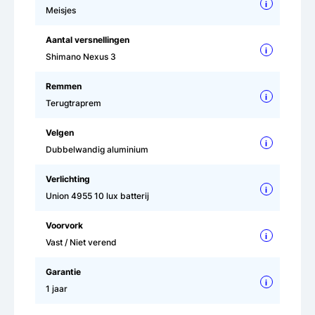
i
Meisjes
Aantal versnellingen
i
Shimano Nexus 3
Remmen
i
Terugtraprem
Velgen
i
Dubbelwandig aluminium
Verlichting
i
Union 4955 10 lux batterij
Voorvork
i
Vast / Niet verend
Garantie
i
1 jaar