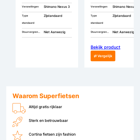
Shimano Nexus 3
Shimano Nexus 3
Versnellingen
Versnellingen
Zijstandaard
Zijstandaard
Type
Type
standaard
standaard
Niet Aanwezig
Niet Aanwezig
Stuurvergrendeling
Stuurvergrendeling
Bekijk product
⇄ Vergelijk
Waarom Superfietsen
Altijd gratis rijklaar
Sterk en betrouwbaar
Cortina fietsen zijn fashion