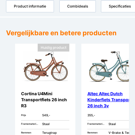
Product informatie
Combideals
Specificaties
Vergelijkbare en betere producten
Huidig product
Cortina U4Mini
Altec Altec Dutch
Transportfiets 26 inch
Kinderfiets Transport
R3
26 inch 3v
549,-
355,-
Prijs
Staal
Staal
Framemateriaal
Framemateriaal
Terugtrap
V-Brake & Terugtrap
Remmen
Remmen