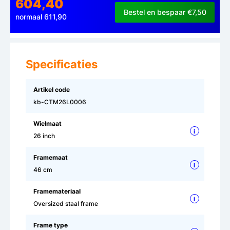
604,40
Bestel en bespaar €7,50
normaal 611,90
Specificaties
Artikel code
kb-CTM26L0006
Wielmaat
i
26 inch
Framemaat
i
46 cm
Framemateriaal
i
Oversized staal frame
Frame type