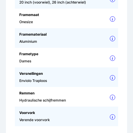
20 inch (voorwiel), 26 inch (achterwiel)
Framemaat
i
Onesize
Framemateriaal
i
Aluminium
Frametype
i
Dames
Versnellingen
i
Enviolo Traploos
Remmen
i
Hydraulische schijfremmen
Voorvork
i
Verende voorvork